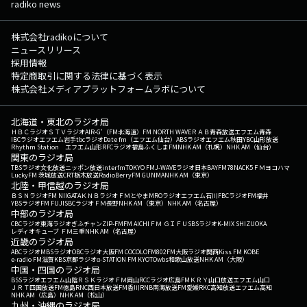
radiko news
株式会社radikoについて
ニュースリリース
採用情報
特定商取引に関する法律に基づく表示
株式会社メディアプラットフォームラボについて
北海道・東北のラジオ局
ＨＢＣラジオ
ＳＴＶラジオ
AIR-G'（FM北海道）
FM NORTH WAVE
ＲＡＢ青森放送
エフエム青森
IBCラジオ
エフエム岩手
tbcラジオ
Date fm（エフエム仙台）
ABSラジオ
エフエム秋田
YBC山形放送
Rhythm Station エフエム山形
RFCラジオ福島
ふくしまFM
NHK AM（札幌）
NHK AM（仙台）
関東のラジオ局
TBSラジオ
文化放送
ニッポン放送
interfm
TOKYO FM
J-WAVE
ラジオ日本
BAYFM78
NACK5
ＦＭヨコハマ
LuckyFM 茨城放送
CRT栃木放送
RadioBerry
FM GUNMA
NHK AM（東京）
北陸・甲信越のラジオ局
ＢＳＮラジオ
FM NIIGATA
ＫＮＢラジオ
ＦＭとやま
MROラジオ
エフエム石川
FBCラジオ
FM福井
YBSラジオ
FM FUJI
SBCラジオ
ＦＭ長野
NHK AM（東京）
NHK AM（名古屋）
中部のラジオ局
CBCラジオ
東海ラジオ
ぎふチャン
ZIP-FM
FM AICHI
ＦＭ ＧＩＦＵ
SBSラジオ
K-MIX SHIZUOKA
レディオキューブ ＦＭ三重
NHK AM（名古屋）
近畿のラジオ局
ABCラジオ
MBSラジオ
OBCラジオ大阪
FM COCOLO
FM802
FM大阪
ラジオ関西
Kiss FM KOBE
e-radio FM滋賀
KBS京都ラジオ
α-STATION FM KYOTO
wbs和歌山放送
NHK AM（大阪）
中国・四国のラジオ局
BSSラジオ
エフエム山陰
ＲＳＫラジオ
ＦＭ岡山
RCCラジオ
広島FM
ＫＲＹ山口放送
エフエム山口
ＪＲＴ四国放送
FM徳島
RNC西日本放送
FM香川
RNB南海放送
FM愛媛
RKC高知放送
エフエム高知
NHK AM（広島）
NHK AM（松山）
九州・沖縄のラジオ局