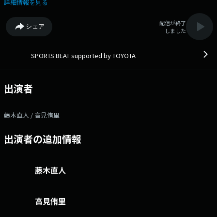
Ｓ ＴＡＬＫ ＞ ▽ ゲストは、元サッカー日本代表柿谷曜一朗さんで
詳細情報を見る
す！ ◆藤木直人と高見侑里がアスリートたちの秘話や大会に懸ける思
いに迫り、スポーツの鼓動を全国にお伝えしていきます。◆ Xハッシ
配信が終了
シェア
ュタグは「#エフエムアイチ」 Xアカウントは「@FMAICHI」
しました
SPORTS BEAT supported by TOYOTA
出演者
藤木直人 / 高見侑里
出演者の追加情報
藤木直人
高見侑里