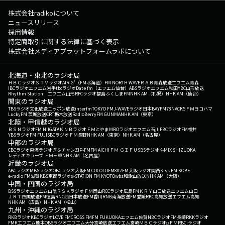
株式会社radikoについて
ニュースリリース
採用情報
特定商取引に関する法律に基づく表示
株式会社メディアプラットフォームラボについて
北海道・東北のラジオ局
ＨＢＣラジオ
ＳＴＶラジオ
AIR-G'（FM北海道）
FM NORTH WAVE
ＲＡＢ青森放送
エフエム青森
IBCラジオ
エフエム岩手
tbcラジオ
Date fm（エフエム仙台）
ABSラジオ
エフエム秋田
YBC山形放送
Rhythm Station エフエム山形
RFCラジオ福島
ふくしまFM
NHK AM（札幌）
NHK AM（仙台）
関東のラジオ局
TBSラジオ
文化放送
ニッポン放送
interfm
TOKYO FM
J-WAVE
ラジオ日本
BAYFM78
NACK5
ＦＭヨコハマ
LuckyFM 茨城放送
CRT栃木放送
RadioBerry
FM GUNMA
NHK AM（東京）
北陸・甲信越のラジオ局
ＢＳＮラジオ
FM NIIGATA
ＫＮＢラジオ
ＦＭとやま
MROラジオ
エフエム石川
FBCラジオ
FM福井
YBSラジオ
FM FUJI
SBCラジオ
ＦＭ長野
NHK AM（東京）
NHK AM（名古屋）
中部のラジオ局
CBCラジオ
東海ラジオ
ぎふチャン
ZIP-FM
FM AICHI
ＦＭ ＧＩＦＵ
SBSラジオ
K-MIX SHIZUOKA
レディオキューブ ＦＭ三重
NHK AM（名古屋）
近畿のラジオ局
ABCラジオ
MBSラジオ
OBCラジオ大阪
FM COCOLO
FM802
FM大阪
ラジオ関西
Kiss FM KOBE
e-radio FM滋賀
KBS京都ラジオ
α-STATION FM KYOTO
wbs和歌山放送
NHK AM（大阪）
中国・四国のラジオ局
BSSラジオ
エフエム山陰
ＲＳＫラジオ
ＦＭ岡山
RCCラジオ
広島FM
ＫＲＹ山口放送
エフエム山口
ＪＲＴ四国放送
FM徳島
RNC西日本放送
FM香川
RNB南海放送
FM愛媛
RKC高知放送
エフエム高知
NHK AM（広島）
NHK AM（松山）
九州・沖縄のラジオ局
RKBラジオ
KBCラジオ
LOVE FM
CROSS FM
FM FUKUOKA
エフエム佐賀
NBCラジオ
FM長崎
RKKラジオ
FMKエフエム熊本
OBSラジオ
エフエム大分
宮崎放送
エフエム宮崎
ＭＢＣラジオ
μＦＭ
RBCiラジオ