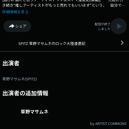
き続き“推しアーティストがもっと売れてもいいはず”という、 自分で思
うよりも過小評価されているアーティストのリクエスト特集。 後半もリ
詳細情報を見る
スナーのあなたからのオールリクエストで漫遊していきます。 ぜひご同
行ください！ ◆草野マサムネがおすすめの選曲と音楽への想いをのせ
配信が終了
シェア
てリスナーにお届け！◆ Xハッシュタグは「#エフエムアイチ」 Xア
しました
カウントは「@FMAICHI」
SPITZ 草野マサムネのロック大陸漫遊記
出演者
草野マサムネ(SPITZ)
出演者の追加情報
草野マサムネ
by ARTIST COMMONS