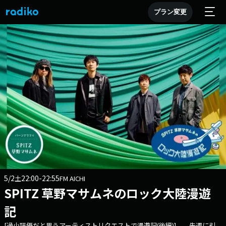
プラン変更
5/2
22:00-22:55
土
FM AICHI
SPITZ 草野マサムネのロック大陸漫遊
記
[過小評価だと思うアーティストリクエストで漫遊記(後編)] 先週に引