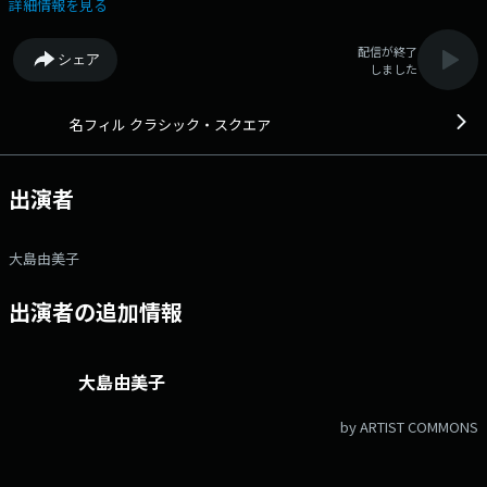
に例え、タイトルにOpus（オーパス）・作品番号を付けて、さらに、番
詳細情報を見る
組を４つのMovement・楽章に分けて、名フィルの演奏音源や演奏会情報
などを交えながら、クラシックの魅力や豆知識を お伝えしていきま
配信が終了
シェア
す。 ◆ラジオ番組をクラシックの音楽構成に見立て、クラシックをも
しました
っと身近に感じてもらう番組です。◆ メッセージ・リクエストはこち
ら Xハッシュタグは「#エフエムアイチ」 Xアカウントは
「@FMAICHI」
名フィル クラシック・スクエア
出演者
大島由美子
出演者の追加情報
大島由美子
by ARTIST COMMONS