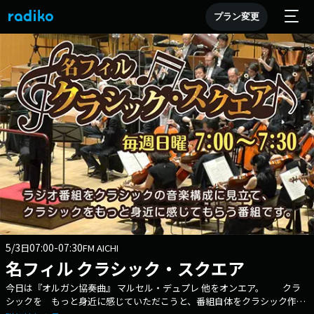
プラン変更
5/3
07:00-07:30
日
FM AICHI
名フィル クラシック・スクエア
今日は『オルガン協奏曲』 マルセル・デュプレ 他をオンエア。 クラ
シックを もっと身近に感じていただこうと、番組自体をクラシック作品