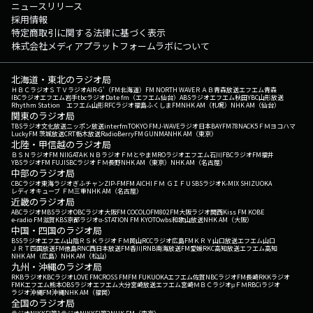
ニュースリリース
採用情報
特定商取引に関する法律に基づく表示
株式会社メディアプラットフォームラボについて
北海道・東北のラジオ局
ＨＢＣラジオ
ＳＴＶラジオ
AIR-G'（FM北海道）
FM NORTH WAVE
ＲＡＢ青森放送
エフエム青森
IBCラジオ
エフエム岩手
tbcラジオ
Date fm（エフエム仙台）
ABSラジオ
エフエム秋田
YBC山形放送
Rhythm Station エフエム山形
RFCラジオ福島
ふくしまFM
NHK AM（札幌）
NHK AM（仙台）
関東のラジオ局
TBSラジオ
文化放送
ニッポン放送
interfm
TOKYO FM
J-WAVE
ラジオ日本
BAYFM78
NACK5
ＦＭヨコハマ
LuckyFM 茨城放送
CRT栃木放送
RadioBerry
FM GUNMA
NHK AM（東京）
北陸・甲信越のラジオ局
ＢＳＮラジオ
FM NIIGATA
ＫＮＢラジオ
ＦＭとやま
MROラジオ
エフエム石川
FBCラジオ
FM福井
YBSラジオ
FM FUJI
SBCラジオ
ＦＭ長野
NHK AM（東京）
NHK AM（名古屋）
中部のラジオ局
CBCラジオ
東海ラジオ
ぎふチャン
ZIP-FM
FM AICHI
ＦＭ ＧＩＦＵ
SBSラジオ
K-MIX SHIZUOKA
レディオキューブ ＦＭ三重
NHK AM（名古屋）
近畿のラジオ局
ABCラジオ
MBSラジオ
OBCラジオ大阪
FM COCOLO
FM802
FM大阪
ラジオ関西
Kiss FM KOBE
e-radio FM滋賀
KBS京都ラジオ
α-STATION FM KYOTO
wbs和歌山放送
NHK AM（大阪）
中国・四国のラジオ局
BSSラジオ
エフエム山陰
ＲＳＫラジオ
ＦＭ岡山
RCCラジオ
広島FM
ＫＲＹ山口放送
エフエム山口
ＪＲＴ四国放送
FM徳島
RNC西日本放送
FM香川
RNB南海放送
FM愛媛
RKC高知放送
エフエム高知
NHK AM（広島）
NHK AM（松山）
九州・沖縄のラジオ局
RKBラジオ
KBCラジオ
LOVE FM
CROSS FM
FM FUKUOKA
エフエム佐賀
NBCラジオ
FM長崎
RKKラジオ
FMKエフエム熊本
OBSラジオ
エフエム大分
宮崎放送
エフエム宮崎
ＭＢＣラジオ
μＦＭ
RBCiラジオ
ラジオ沖縄
FM沖縄
NHK AM（福岡）
全国のラジオ局