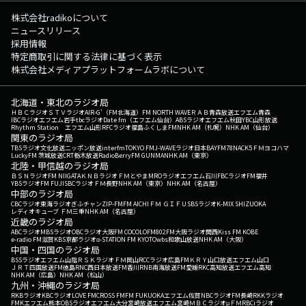
株式会社radikoについて
ニュースリリース
採用情報
特定商取引に関する法律に基づく表示
株式会社メディアプラットフォームラボについて
北海道・東北のラジオ局
ＨＢＣラジオ
ＳＴＶラジオ
AIR-G'（FM北海道）
FM NORTH WAVE
ＲＡＢ青森放送
エフエム青森
IBCラジオ
エフエム岩手
tbcラジオ
Date fm（エフエム仙台）
ABSラジオ
エフエム秋田
YBC山形放送
Rhythm Station エフエム山形
RFCラジオ福島
ふくしまFM
NHK AM（札幌）
NHK AM（仙台）
関東のラジオ局
TBSラジオ
文化放送
ニッポン放送
interfm
TOKYO FM
J-WAVE
ラジオ日本
BAYFM78
NACK5
ＦＭヨコハマ
LuckyFM 茨城放送
CRT栃木放送
RadioBerry
FM GUNMA
NHK AM（東京）
北陸・甲信越のラジオ局
ＢＳＮラジオ
FM NIIGATA
ＫＮＢラジオ
ＦＭとやま
MROラジオ
エフエム石川
FBCラジオ
FM福井
YBSラジオ
FM FUJI
SBCラジオ
ＦＭ長野
NHK AM（東京）
NHK AM（名古屋）
中部のラジオ局
CBCラジオ
東海ラジオ
ぎふチャン
ZIP-FM
FM AICHI
ＦＭ ＧＩＦＵ
SBSラジオ
K-MIX SHIZUOKA
レディオキューブ ＦＭ三重
NHK AM（名古屋）
近畿のラジオ局
ABCラジオ
MBSラジオ
OBCラジオ大阪
FM COCOLO
FM802
FM大阪
ラジオ関西
Kiss FM KOBE
e-radio FM滋賀
KBS京都ラジオ
α-STATION FM KYOTO
wbs和歌山放送
NHK AM（大阪）
中国・四国のラジオ局
BSSラジオ
エフエム山陰
ＲＳＫラジオ
ＦＭ岡山
RCCラジオ
広島FM
ＫＲＹ山口放送
エフエム山口
ＪＲＴ四国放送
FM徳島
RNC西日本放送
FM香川
RNB南海放送
FM愛媛
RKC高知放送
エフエム高知
NHK AM（広島）
NHK AM（松山）
九州・沖縄のラジオ局
RKBラジオ
KBCラジオ
LOVE FM
CROSS FM
FM FUKUOKA
エフエム佐賀
NBCラジオ
FM長崎
RKKラジオ
FMKエフエム熊本
OBSラジオ
エフエム大分
宮崎放送
エフエム宮崎
ＭＢＣラジオ
μＦＭ
RBCiラジオ