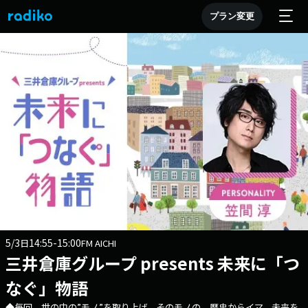
プラン変更
5/3
14:55-15:00
日
FM AICHI
三井倉庫グループ presents 未来に「つ
なぐ」物語
◆毎回、世の中の”モノ”を取り上げ、そのモノの 歴史からイマ、未来を