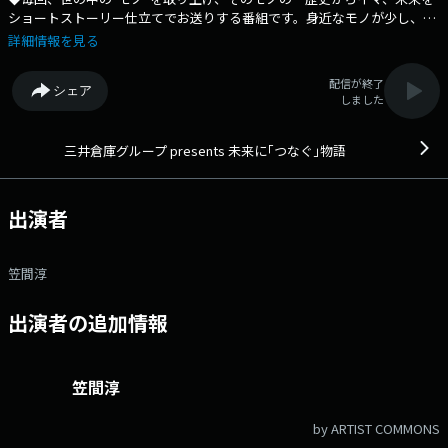
ショートストーリー仕立てでお送りする番組です。身近なモノが少し、へ
え～となるお話をお届けします。◆ Xハッシュタグは「#エフエムアイ
詳細情報を見る
チ」 Xアカウントは「@FMAICHI」
配信が終了
シェア
しました
三井倉庫グループ presents 未来に｢つなぐ｣物語
出演者
笠間淳
出演者の追加情報
笠間淳
by ARTIST COMMONS