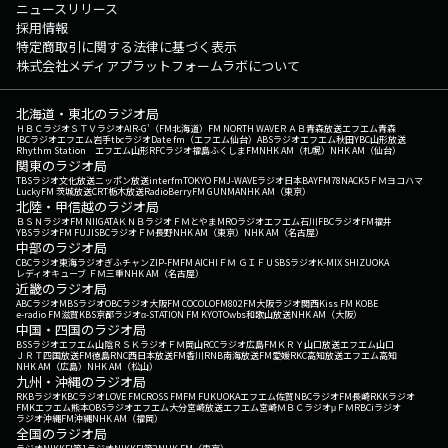
ニュースリリース
採用情報
特定商取引に関する法律に基づく表示
株式会社メディアプラットフォームラボについて
北海道・東北のラジオ局
ＨＢＣラジオ
ＳＴＶラジオ
AIR-G'（FM北海道）
FM NORTH WAVE
ＲＡＢ青森放送
エフエム青森
IBCラジオ
エフエム岩手
tbcラジオ
Date fm（エフエム仙台）
ABSラジオ
エフエム秋田
YBC山形放送
Rhythm Station エフエム山形
RFCラジオ福島
ふくしまFM
NHK AM（札幌）
NHK AM（仙台）
関東のラジオ局
TBSラジオ
文化放送
ニッポン放送
interfm
TOKYO FM
J-WAVE
ラジオ日本
BAYFM78
NACK5
ＦＭヨコハマ
LuckyFM 茨城放送
CRT栃木放送
RadioBerry
FM GUNMA
NHK AM（東京）
北陸・甲信越のラジオ局
ＢＳＮラジオ
FM NIIGATA
ＫＮＢラジオ
ＦＭとやま
MROラジオ
エフエム石川
FBCラジオ
FM福井
YBSラジオ
FM FUJI
SBCラジオ
ＦＭ長野
NHK AM（東京）
NHK AM（名古屋）
中部のラジオ局
CBCラジオ
東海ラジオ
ぎふチャン
ZIP-FM
FM AICHI
ＦＭ ＧＩＦＵ
SBSラジオ
K-MIX SHIZUOKA
レディオキューブ ＦＭ三重
NHK AM（名古屋）
近畿のラジオ局
ABCラジオ
MBSラジオ
OBCラジオ大阪
FM COCOLO
FM802
FM大阪
ラジオ関西
Kiss FM KOBE
e-radio FM滋賀
KBS京都ラジオ
α-STATION FM KYOTO
wbs和歌山放送
NHK AM（大阪）
中国・四国のラジオ局
BSSラジオ
エフエム山陰
ＲＳＫラジオ
ＦＭ岡山
RCCラジオ
広島FM
ＫＲＹ山口放送
エフエム山口
ＪＲＴ四国放送
FM徳島
RNC西日本放送
FM香川
RNB南海放送
FM愛媛
RKC高知放送
エフエム高知
NHK AM（広島）
NHK AM（松山）
九州・沖縄のラジオ局
RKBラジオ
KBCラジオ
LOVE FM
CROSS FM
FM FUKUOKA
エフエム佐賀
NBCラジオ
FM長崎
RKKラジオ
FMKエフエム熊本
OBSラジオ
エフエム大分
宮崎放送
エフエム宮崎
ＭＢＣラジオ
μＦＭ
RBCiラジオ
ラジオ沖縄
FM沖縄
NHK AM（福岡）
全国のラジオ局