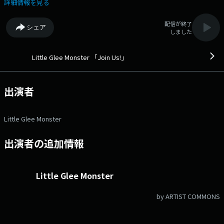
バーそれぞれが今、興味があること・モノ、会いたい人や発信したいこと
詳細情報を見る
などを通して、新たな「出会い」をリスナーにもシェアします。番組を通
して、音楽面だけでない新たなリトグリを発見していきます。◆ Xハ
配信が終了
シェア
ッシュタグは「#エフエムアイチ」 Xアカウントは「@FMAICHI」
しました
Little Glee Monster 「Join Us!」
出演者
Little Glee Monster
出演者の追加情報
Little Glee Monster
by ARTIST COMMONS