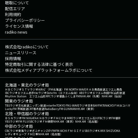
聴取について
配信エリア
利用規約
プライバシーポリシー
ライセンス情報
radiko news
株式会社radikoについて
ニュースリリース
採用情報
特定商取引に関する法律に基づく表示
株式会社メディアプラットフォームラボについて
北海道・東北のラジオ局
ＨＢＣラジオ
ＳＴＶラジオ
AIR-G'（FM北海道）
FM NORTH WAVE
ＲＡＢ青森放送
エフエム青森
IBCラジオ
エフエム岩手
tbcラジオ
Date fm（エフエム仙台）
ABSラジオ
エフエム秋田
YBC山形放送
Rhythm Station エフエム山形
RFCラジオ福島
ふくしまFM
NHK AM（札幌）
NHK AM（仙台）
関東のラジオ局
TBSラジオ
文化放送
ニッポン放送
interfm
TOKYO FM
J-WAVE
ラジオ日本
BAYFM78
NACK5
ＦＭヨコハマ
LuckyFM 茨城放送
CRT栃木放送
RadioBerry
FM GUNMA
NHK AM（東京）
北陸・甲信越のラジオ局
ＢＳＮラジオ
FM NIIGATA
ＫＮＢラジオ
ＦＭとやま
MROラジオ
エフエム石川
FBCラジオ
FM福井
YBSラジオ
FM FUJI
SBCラジオ
ＦＭ長野
NHK AM（東京）
NHK AM（名古屋）
中部のラジオ局
CBCラジオ
東海ラジオ
ぎふチャン
ZIP-FM
FM AICHI
ＦＭ ＧＩＦＵ
SBSラジオ
K-MIX SHIZUOKA
レディオキューブ ＦＭ三重
NHK AM（名古屋）