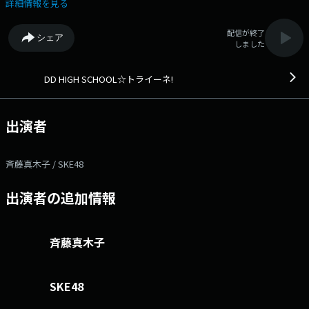
す♪ ◆東海エリアのDDな（D=誰もが、D=大好きになる）高校やその
詳細情報を見る
生徒を紹介するプログラム。パーソナリティは元SKE48の斉藤真木子が担
当。2024年12月までSKE48に在籍し、在籍当時はキャプテンや劇場支配人
配信が終了
シェア
も兼任していた斉藤真木子が、「DD HIGH SCHOOL」のプリンシパル
しました
（校長）として、高校の魅力をお届けしていきます。高校の先生へのイン
タビューの他、SKE48の現役メンバーが「スチューデントPR隊」として学
校を訪問し、同世代の生徒たちのお話を伺うコーナーもお送りします。
DD HIGH SCHOOL☆トライーネ!
◆ Xハッシュタグは「#エフエムアイチ」 Xアカウントは
「@FMAICHI」
出演者
斉藤真木子 / SKE48
出演者の追加情報
斉藤真木子
SKE48