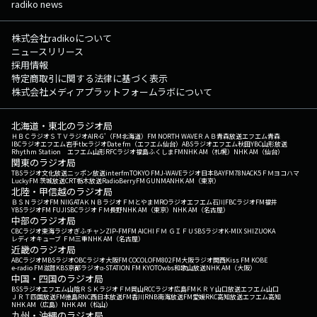
radiko news
株式会社radikoについて
ニュースリリース
採用情報
特定商取引に関する法律に基づく表示
株式会社メディアプラットフォームラボについて
北海道・東北のラジオ局
ＨＢＣラジオ
ＳＴＶラジオ
AIR-G'（FM北海道）
FM NORTH WAVE
ＲＡＢ青森放送
エフエム青森
IBCラジオ
エフエム岩手
tbcラジオ
Date fm（エフエム仙台）
ABSラジオ
エフエム秋田
YBC山形放送
Rhythm Station エフエム山形
RFCラジオ福島
ふくしまFM
NHK AM（札幌）
NHK AM（仙台）
関東のラジオ局
TBSラジオ
文化放送
ニッポン放送
interfm
TOKYO FM
J-WAVE
ラジオ日本
BAYFM78
NACK5
ＦＭヨコハマ
LuckyFM 茨城放送
CRT栃木放送
RadioBerry
FM GUNMA
NHK AM（東京）
北陸・甲信越のラジオ局
ＢＳＮラジオ
FM NIIGATA
ＫＮＢラジオ
ＦＭとやま
MROラジオ
エフエム石川
FBCラジオ
FM福井
YBSラジオ
FM FUJI
SBCラジオ
ＦＭ長野
NHK AM（東京）
NHK AM（名古屋）
中部のラジオ局
CBCラジオ
東海ラジオ
ぎふチャン
ZIP-FM
FM AICHI
ＦＭ ＧＩＦＵ
SBSラジオ
K-MIX SHIZUOKA
レディオキューブ ＦＭ三重
NHK AM（名古屋）
近畿のラジオ局
ABCラジオ
MBSラジオ
OBCラジオ大阪
FM COCOLO
FM802
FM大阪
ラジオ関西
Kiss FM KOBE
e-radio FM滋賀
KBS京都ラジオ
α-STATION FM KYOTO
wbs和歌山放送
NHK AM（大阪）
中国・四国のラジオ局
BSSラジオ
エフエム山陰
ＲＳＫラジオ
ＦＭ岡山
RCCラジオ
広島FM
ＫＲＹ山口放送
エフエム山口
ＪＲＴ四国放送
FM徳島
RNC西日本放送
FM香川
RNB南海放送
FM愛媛
RKC高知放送
エフエム高知
NHK AM（広島）
NHK AM（松山）
九州・沖縄のラジオ局