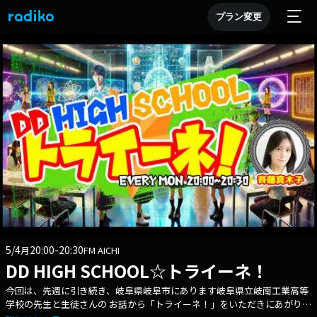
プラン変更
5/4
20:00-20:30
月
FM AICHI
DD HIGH SCHOOL☆トライーネ！
今回は、先週に引き続き、岐阜県岐阜市にあります岐阜県立岐南工業高等
学校の先生と生徒さんの お話から「トライーネ！」をいただきにあがりま