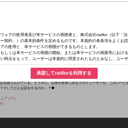
月）25:00～26:00
KEASY
野ノラさんがご来店 ！
承諾してradikoを利用する
俳優・女優・アーティスト・政治家、また起業家・メディアプロデューサーなどの
話を繰り広げている。どうやら、日本が世界に誇るプロデューサーが、このバーに
？そしてどんな話をするのか…？◆
エムアイチ
」
HI
」