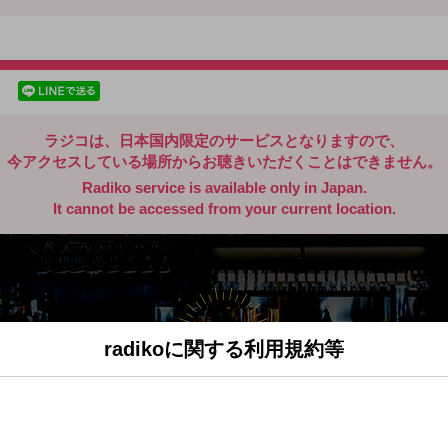
radiko.jp
facebookでシェア
lineでシェア
ラジコは、日本国内限定のサービスとなりますので、
今アクセスしている場所からお聴きいただくことはできません。
Radiko service is available only in Japan.
It cannot be accessed from your current location.
radikoに関する利用規約等