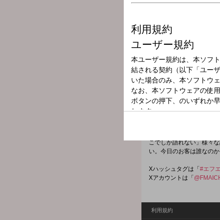
放送局
放送時間
2026年5月4日（
番組名
TOKYO SPEA
今夜は、高橋真麻さんと平
◆ここには、とんでもない
こでしか語れない」様々な
い。今日のお客は誰なのか
Xハッシュタグは「
#エフ
Xアカウントは「
@FMAIC
利用規約