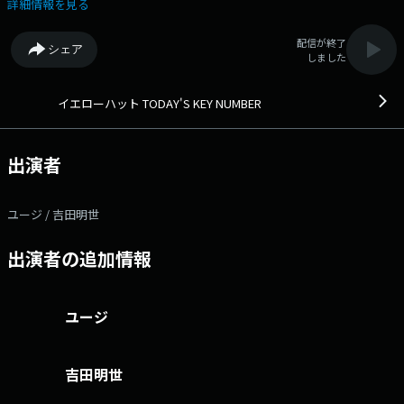
パクトに解説します。◆ Xハッシュタグは「#エフエムアイチ」 Xア
詳細情報を見る
カウントは「@FMAICHI」
配信が終了
シェア
しました
イエローハット TODAY'S KEY NUMBER
出演者
ユージ / 吉田明世
出演者の追加情報
ユージ
吉田明世