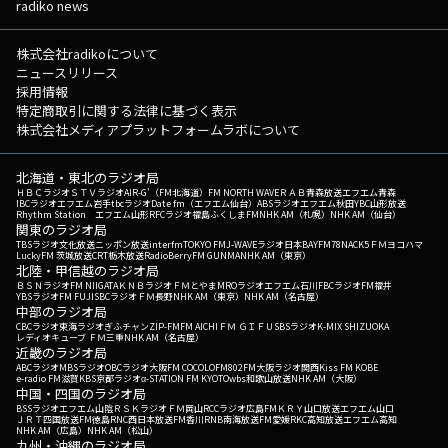
radiko news
株式会社radikoについて
ニュースリリース
採用情報
特定商取引に関する法律に基づく表示
株式会社メディアプラットフォームラボについて
北海道・東北のラジオ局
ＨＢＣラジオ
ＳＴＶラジオ
AIR-G'（FM北海道）
FM NORTH WAVE
ＲＡＢ青森放送
エフエム青森
IBCラジオ
エフエム岩手
tbcラジオ
Date fm（エフエム仙台）
ABSラジオ
エフエム秋田
YBC山形放送
Rhythm Station エフエム山形
RFCラジオ福島
ふくしまFM
NHK AM（札幌）
NHK AM（仙台）
関東のラジオ局
TBSラジオ
文化放送
ニッポン放送
interfm
TOKYO FM
J-WAVE
ラジオ日本
BAYFM78
NACK5
ＦＭヨコハマ
LuckyFM 茨城放送
CRT栃木放送
RadioBerry
FM GUNMA
NHK AM（東京）
北陸・甲信越のラジオ局
ＢＳＮラジオ
FM NIIGATA
ＫＮＢラジオ
ＦＭとやま
MROラジオ
エフエム石川
FBCラジオ
FM福井
YBSラジオ
FM FUJI
SBCラジオ
ＦＭ長野
NHK AM（東京）
NHK AM（名古屋）
中部のラジオ局
CBCラジオ
東海ラジオ
ぎふチャン
ZIP-FM
FM AICHI
ＦＭ ＧＩＦＵ
SBSラジオ
K-MIX SHIZUOKA
レディオキューブ ＦＭ三重
NHK AM（名古屋）
近畿のラジオ局
ABCラジオ
MBSラジオ
OBCラジオ大阪
FM COCOLO
FM802
FM大阪
ラジオ関西
Kiss FM KOBE
e-radio FM滋賀
KBS京都ラジオ
α-STATION FM KYOTO
wbs和歌山放送
NHK AM（大阪）
中国・四国のラジオ局
BSSラジオ
エフエム山陰
ＲＳＫラジオ
ＦＭ岡山
RCCラジオ
広島FM
ＫＲＹ山口放送
エフエム山口
ＪＲＴ四国放送
FM徳島
RNC西日本放送
FM香川
RNB南海放送
FM愛媛
RKC高知放送
エフエム高知
NHK AM（広島）
NHK AM（松山）
九州・沖縄のラジオ局