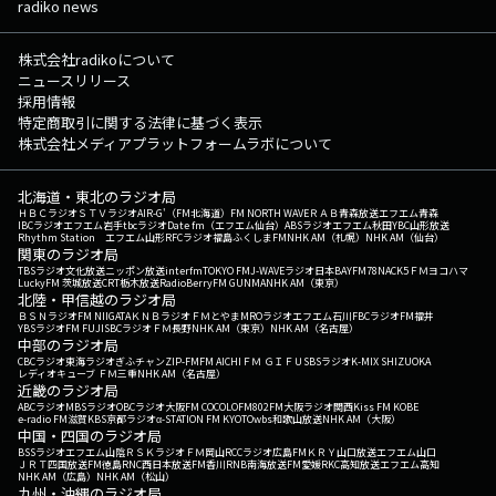
radiko news
株式会社radikoについて
ニュースリリース
採用情報
特定商取引に関する法律に基づく表示
株式会社メディアプラットフォームラボについて
北海道・東北のラジオ局
ＨＢＣラジオ
ＳＴＶラジオ
AIR-G'（FM北海道）
FM NORTH WAVE
ＲＡＢ青森放送
エフエム青森
IBCラジオ
エフエム岩手
tbcラジオ
Date fm（エフエム仙台）
ABSラジオ
エフエム秋田
YBC山形放送
Rhythm Station エフエム山形
RFCラジオ福島
ふくしまFM
NHK AM（札幌）
NHK AM（仙台）
関東のラジオ局
TBSラジオ
文化放送
ニッポン放送
interfm
TOKYO FM
J-WAVE
ラジオ日本
BAYFM78
NACK5
ＦＭヨコハマ
LuckyFM 茨城放送
CRT栃木放送
RadioBerry
FM GUNMA
NHK AM（東京）
北陸・甲信越のラジオ局
ＢＳＮラジオ
FM NIIGATA
ＫＮＢラジオ
ＦＭとやま
MROラジオ
エフエム石川
FBCラジオ
FM福井
YBSラジオ
FM FUJI
SBCラジオ
ＦＭ長野
NHK AM（東京）
NHK AM（名古屋）
中部のラジオ局
CBCラジオ
東海ラジオ
ぎふチャン
ZIP-FM
FM AICHI
ＦＭ ＧＩＦＵ
SBSラジオ
K-MIX SHIZUOKA
レディオキューブ ＦＭ三重
NHK AM（名古屋）
近畿のラジオ局
ABCラジオ
MBSラジオ
OBCラジオ大阪
FM COCOLO
FM802
FM大阪
ラジオ関西
Kiss FM KOBE
e-radio FM滋賀
KBS京都ラジオ
α-STATION FM KYOTO
wbs和歌山放送
NHK AM（大阪）
中国・四国のラジオ局
BSSラジオ
エフエム山陰
ＲＳＫラジオ
ＦＭ岡山
RCCラジオ
広島FM
ＫＲＹ山口放送
エフエム山口
ＪＲＴ四国放送
FM徳島
RNC西日本放送
FM香川
RNB南海放送
FM愛媛
RKC高知放送
エフエム高知
NHK AM（広島）
NHK AM（松山）
九州・沖縄のラジオ局