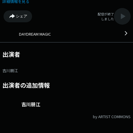
特集していきます。 現在、あなたの好きなテーマソングを募集中！Xで
詳細情報を見る
@fmaichiをフォロー、#エフエムアイチをつけて投稿するか こちら から
お送り下さい！抽選でAmazonギフト券3000円分を3名様にプレゼントし
配信が終了
シェア
ます！ ★コーナー★ ・12:10頃～「お昼に一問デイドリル」 お昼
しました
ごはんのお供に、頭のスイッチオン！記憶をたどって答えるクイズコーナ
ー『デイドリル』！“あれ、これ習ったはずなのに…”と記憶を探る瞬間が
クセになる！さぁ、今日も一緒に頭の体操してみましょう！ ・14:07
DAYDREAM MAGIC
頃～「MUSIC CHAMPION」 月ごとにテーマを変えて曲で楽しむエンタメ
コーナー。リスナー参加型のコーナーで、遊び、競い、CHAMPIONを決め
ます！ パーソナリティは月～水は吉川朋江、木は古畑奈和がお届けし
出演者
ます。 番組X→ @daydream807 ハッシュタグ #デイドリ807 ◆ラ
ンチタイムにシェアしたくなる話題をお届けします。◆ メッセージ・
リクエストはこちら Xハッシュタグは「#デイドリ807」 Xアカウント
吉川朋江
は「@daydream807」
出演者の追加情報
吉川朋江
by ARTIST COMMONS