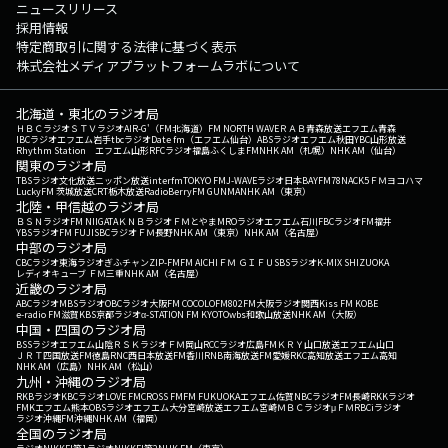
ニュースリリース
採用情報
特定商取引に関する法律に基づく表示
株式会社メディアプラットフォームラボについて
北海道・東北のラジオ局
ＨＢＣラジオ
ＳＴＶラジオ
AIR-G'（FM北海道）
FM NORTH WAVE
ＲＡＢ青森放送
エフエム青森
IBCラジオ
エフエム岩手
tbcラジオ
Date fm（エフエム仙台）
ABSラジオ
エフエム秋田
YBC山形放送
Rhythm Station エフエム山形
RFCラジオ福島
ふくしまFM
NHK AM（札幌）
NHK AM（仙台）
関東のラジオ局
TBSラジオ
文化放送
ニッポン放送
interfm
TOKYO FM
J-WAVE
ラジオ日本
BAYFM78
NACK5
ＦＭヨコハマ
LuckyFM 茨城放送
CRT栃木放送
RadioBerry
FM GUNMA
NHK AM（東京）
北陸・甲信越のラジオ局
ＢＳＮラジオ
FM NIIGATA
ＫＮＢラジオ
ＦＭとやま
MROラジオ
エフエム石川
FBCラジオ
FM福井
YBSラジオ
FM FUJI
SBCラジオ
ＦＭ長野
NHK AM（東京）
NHK AM（名古屋）
中部のラジオ局
CBCラジオ
東海ラジオ
ぎふチャン
ZIP-FM
FM AICHI
ＦＭ ＧＩＦＵ
SBSラジオ
K-MIX SHIZUOKA
レディオキューブ ＦＭ三重
NHK AM（名古屋）
近畿のラジオ局
ABCラジオ
MBSラジオ
OBCラジオ大阪
FM COCOLO
FM802
FM大阪
ラジオ関西
Kiss FM KOBE
e-radio FM滋賀
KBS京都ラジオ
α-STATION FM KYOTO
wbs和歌山放送
NHK AM（大阪）
中国・四国のラジオ局
BSSラジオ
エフエム山陰
ＲＳＫラジオ
ＦＭ岡山
RCCラジオ
広島FM
ＫＲＹ山口放送
エフエム山口
ＪＲＴ四国放送
FM徳島
RNC西日本放送
FM香川
RNB南海放送
FM愛媛
RKC高知放送
エフエム高知
NHK AM（広島）
NHK AM（松山）
九州・沖縄のラジオ局
RKBラジオ
KBCラジオ
LOVE FM
CROSS FM
FM FUKUOKA
エフエム佐賀
NBCラジオ
FM長崎
RKKラジオ
FMKエフエム熊本
OBSラジオ
エフエム大分
宮崎放送
エフエム宮崎
ＭＢＣラジオ
μＦＭ
RBCiラジオ
ラジオ沖縄
FM沖縄
NHK AM（福岡）
全国のラジオ局