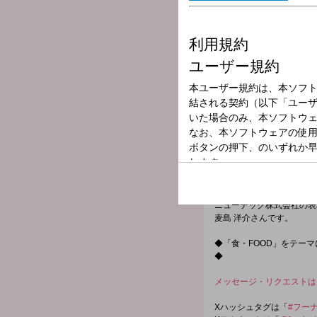
放送局
放送時間
2026年5月6日（
番組名
FOOD STYLE 
今週のゲストは、岐阜県郡
田舎で過ごす醍醐味を味わ
また、名古屋市で 天むす
ニューテック株式会社の表
麦島 洋介さんです。
◆「食・FOOD」をテー
◆
メッセージ・リクエストは
Xハッシュタグは「
#フー