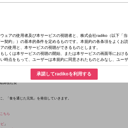
水）21:00～21:55
NAVIGATION
上市で
える事業を展開。
承諾してradikoを利用する
屋「鬼天」を展開する
取締役社長
マに、「食を通じた元気」を発信していきます。
こちら
ナビ
」