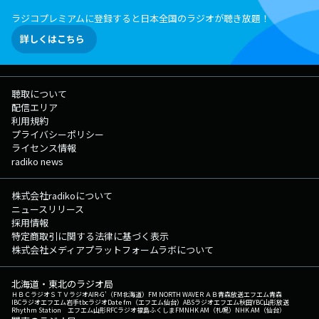
ラジコプレミアムに登録すると日本全国のラジオが聴き放題！
詳しくはこちら
聴取について
配信エリア
利用規約
プライバシーポリシー
ライセンス情報
radiko news
株式会社radikoについて
ニュースリリース
採用情報
特定商取引に関する法律に基づく表示
株式会社メディアプラットフォームラボについて
北海道・東北のラジオ局
ＨＢＣラジオ
ＳＴＶラジオ
AIR-G'（FM北海道）
FM NORTH WAVE
ＲＡＢ青森放送
エフエム青森
IBCラジオ
エフエム岩手
tbcラジオ
Date fm（エフエム仙台）
ABSラジオ
エフエム秋田
YBC山形放送
Rhythm Station エフエム山形
RFCラジオ福島
ふくしまFM
NHK AM（札幌）
NHK AM（仙台）