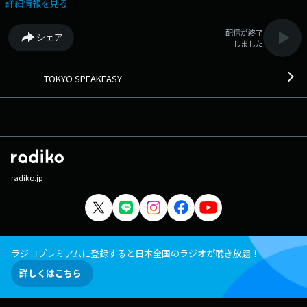
ーなどのスゴい方たちが訪れ、「ここでしか語れない」様々な話を繰り広
詳細情報を見る
げている。どうやら、日本が世界に誇るプロデューサーが、このバーに彼
らを招待しているらしい。今日のお客は誰なのか？そしてどんな話をする
配信が終了
シェア
のか…？◆ Xハッシュタグは「#エフエムアイチ」 Xアカウントは
しました
「@FMAICHI」
TOKYO SPEAKEASY
radiko.jp
ラジコプレミアムに登録すると日本全国のラジオが聴き放題！
詳しくはこちら