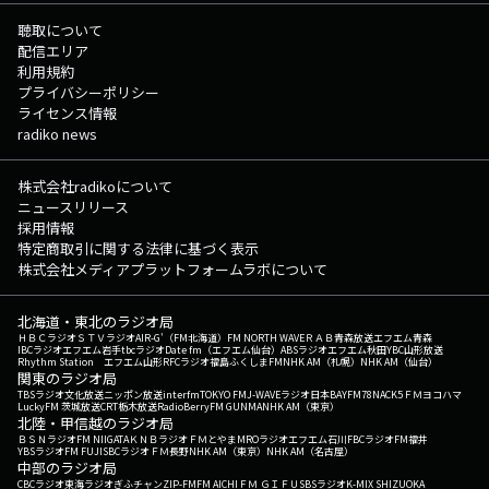
聴取について
配信エリア
利用規約
プライバシーポリシー
ライセンス情報
radiko news
株式会社radikoについて
ニュースリリース
採用情報
特定商取引に関する法律に基づく表示
株式会社メディアプラットフォームラボについて
北海道・東北のラジオ局
ＨＢＣラジオ
ＳＴＶラジオ
AIR-G'（FM北海道）
FM NORTH WAVE
ＲＡＢ青森放送
エフエム青森
IBCラジオ
エフエム岩手
tbcラジオ
Date fm（エフエム仙台）
ABSラジオ
エフエム秋田
YBC山形放送
Rhythm Station エフエム山形
RFCラジオ福島
ふくしまFM
NHK AM（札幌）
NHK AM（仙台）
関東のラジオ局
TBSラジオ
文化放送
ニッポン放送
interfm
TOKYO FM
J-WAVE
ラジオ日本
BAYFM78
NACK5
ＦＭヨコハマ
LuckyFM 茨城放送
CRT栃木放送
RadioBerry
FM GUNMA
NHK AM（東京）
北陸・甲信越のラジオ局
ＢＳＮラジオ
FM NIIGATA
ＫＮＢラジオ
ＦＭとやま
MROラジオ
エフエム石川
FBCラジオ
FM福井
YBSラジオ
FM FUJI
SBCラジオ
ＦＭ長野
NHK AM（東京）
NHK AM（名古屋）
中部のラジオ局
CBCラジオ
東海ラジオ
ぎふチャン
ZIP-FM
FM AICHI
ＦＭ ＧＩＦＵ
SBSラジオ
K-MIX SHIZUOKA