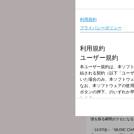
放送局
放送時間
2026年5月28日
番組名
DAYDREAM M
13:30頃～ ミーマイナー
12:45頃～ MEETS 
す。
★コーナー★
・12:10頃～「お昼に一
お昼ごはんのお供に、頭の
憶を探る瞬間がクセになる
・14:07頃～「MUSIC CH