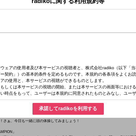
radikoに関する利用規約等
（木）13:30～14:30
AGIC
がゲスト出演！
MY AICHI 阿久比町！阿久比町の花かつみまつりについて阿久比町役場産業観光課の絹
承諾してradikoを利用する
問デイドリル」
スイッチオン！記憶をたどって答えるクイズコーナー『デイドリル』！“あれ、これ
！さぁ、今日も一緒に頭の体操してみましょう！
AMPION」