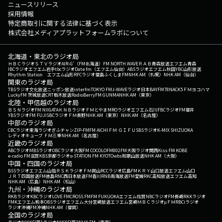
ニュースリリース
採用情報
特定商取引に関する法律に基づく表示
株式会社メディアプラットフォームラボについて
北海道・東北のラジオ局
ＨＢＣラジオ
ＳＴＶラジオ
AIR-G'（FM北海道）
FM NORTH WAVE
ＲＡＢ青森放送
エフエム青森
IBCラジオ
エフエム岩手
tbcラジオ
Date fm（エフエム仙台）
ABSラジオ
エフエム秋田
YBC山形放送
Rhythm Station エフエム山形
RFCラジオ福島
ふくしまFM
NHK AM（札幌）
NHK AM（仙台）
関東のラジオ局
TBSラジオ
文化放送
ニッポン放送
interfm
TOKYO FM
J-WAVE
ラジオ日本
BAYFM78
NACK5
ＦＭヨコハマ
LuckyFM 茨城放送
CRT栃木放送
RadioBerry
FM GUNMA
NHK AM（東京）
北陸・甲信越のラジオ局
ＢＳＮラジオ
FM NIIGATA
ＫＮＢラジオ
ＦＭとやま
MROラジオ
エフエム石川
FBCラジオ
FM福井
YBSラジオ
FM FUJI
SBCラジオ
ＦＭ長野
NHK AM（東京）
NHK AM（名古屋）
中部のラジオ局
CBCラジオ
東海ラジオ
ぎふチャン
ZIP-FM
FM AICHI
ＦＭ ＧＩＦＵ
SBSラジオ
K-MIX SHIZUOKA
レディオキューブ ＦＭ三重
NHK AM（名古屋）
近畿のラジオ局
ABCラジオ
MBSラジオ
OBCラジオ大阪
FM COCOLO
FM802
FM大阪
ラジオ関西
Kiss FM KOBE
e-radio FM滋賀
KBS京都ラジオ
α-STATION FM KYOTO
wbs和歌山放送
NHK AM（大阪）
中国・四国のラジオ局
BSSラジオ
エフエム山陰
ＲＳＫラジオ
ＦＭ岡山
RCCラジオ
広島FM
ＫＲＹ山口放送
エフエム山口
ＪＲＴ四国放送
FM徳島
RNC西日本放送
FM香川
RNB南海放送
FM愛媛
RKC高知放送
エフエム高知
NHK AM（広島）
NHK AM（松山）
九州・沖縄のラジオ局
RKBラジオ
KBCラジオ
LOVE FM
CROSS FM
FM FUKUOKA
エフエム佐賀
NBCラジオ
FM長崎
RKKラジオ
FMKエフエム熊本
OBSラジオ
エフエム大分
宮崎放送
エフエム宮崎
ＭＢＣラジオ
μＦＭ
RBCiラジオ
ラジオ沖縄
FM沖縄
NHK AM（福岡）
全国のラジオ局