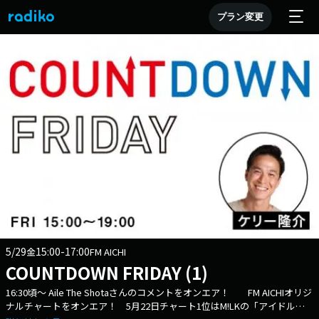
プラン変更
5/29
15:00-17:00
金
FM AICHI
COUNTDOWN FRIDAY (1)
16:30頃～ Aile The Shotaさんのコメントをオンエア！ FM AICHIオリジ
ナルチャートをオンエア！ 5月22日チャート1位はM!LKの「アイドルパ