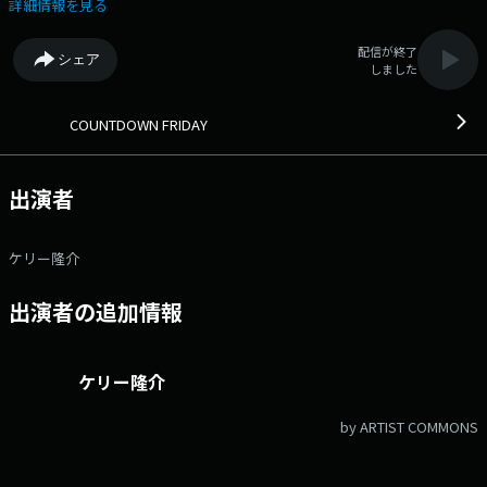
ワー」。5月29日付の1位は？？ ★コーナー★ 17:00頃～ CD・レコ
詳細情報を見る
ードショップ、メディア、楽器店など各分野で活躍している音楽のプロフ
ェッショナルたちが個人的に選ぶ「今アツいアーティスト」をご紹介頂き
配信が終了
シェア
ます。 ◆FM AICHIでのオンエア回数、各ランキングデータなどを元に
しました
した「FM AICHIオリジナルチャート TOP100」を4時間にわたってカウント
ダウン！◆ メッセージ・リクエストはこちら Xハッシュタグは「#
カウント807」 Xアカウントは「@countdown807」
COUNTDOWN FRIDAY
出演者
ケリー隆介
出演者の追加情報
ケリー隆介
by ARTIST COMMONS