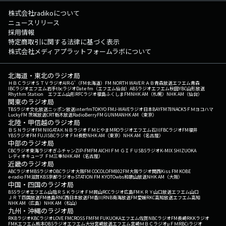
株式会社radikoについて
ニュースリリース
採用情報
特定商取引に関する法律に基づく表示
株式会社メディアプラットフォームラボについて
北海道・東北のラジオ局
ＨＢＣラジオ
ＳＴＶラジオ
AIR-G'（FM北海道）
FM NORTH WAVE
ＲＡＢ青森放送
エフエム青森
IBCラジオ
エフエム岩手
tbcラジオ
Date fm（エフエム仙台）
ABSラジオ
エフエム秋田
YBC山形放送
Rhythm Station エフエム山形
RFCラジオ福島
ふくしまFM
NHK AM（札幌）
NHK AM（仙台）
関東のラジオ局
TBSラジオ
文化放送
ニッポン放送
interfm
TOKYO FM
J-WAVE
ラジオ日本
BAYFM78
NACK5
ＦＭヨコハマ
LuckyFM 茨城放送
CRT栃木放送
RadioBerry
FM GUNMA
NHK AM（東京）
北陸・甲信越のラジオ局
ＢＳＮラジオ
FM NIIGATA
ＫＮＢラジオ
ＦＭとやま
MROラジオ
エフエム石川
FBCラジオ
FM福井
YBSラジオ
FM FUJI
SBCラジオ
ＦＭ長野
NHK AM（東京）
NHK AM（名古屋）
中部のラジオ局
CBCラジオ
東海ラジオ
ぎふチャン
ZIP-FM
FM AICHI
ＦＭ ＧＩＦＵ
SBSラジオ
K-MIX SHIZUOKA
レディオキューブ ＦＭ三重
NHK AM（名古屋）
近畿のラジオ局
ABCラジオ
MBSラジオ
OBCラジオ大阪
FM COCOLO
FM802
FM大阪
ラジオ関西
Kiss FM KOBE
e-radio FM滋賀
KBS京都ラジオ
α-STATION FM KYOTO
wbs和歌山放送
NHK AM（大阪）
中国・四国のラジオ局
BSSラジオ
エフエム山陰
ＲＳＫラジオ
ＦＭ岡山
RCCラジオ
広島FM
ＫＲＹ山口放送
エフエム山口
ＪＲＴ四国放送
FM徳島
RNC西日本放送
FM香川
RNB南海放送
FM愛媛
RKC高知放送
エフエム高知
NHK AM（広島）
NHK AM（松山）
九州・沖縄のラジオ局
RKBラジオ
KBCラジオ
LOVE FM
CROSS FM
FM FUKUOKA
エフエム佐賀
NBCラジオ
FM長崎
RKKラジオ
FMKエフエム熊本
OBSラジオ
エフエム大分
宮崎放送
エフエム宮崎
ＭＢＣラジオ
μＦＭ
RBCiラジオ