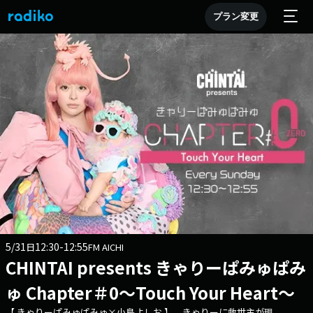
プラン変更
5/31
12:30-12:55
日
FM AICHI
CHINTAI presents きゃりーぱみゅぱみ
ゅ Chapter＃0～Touch Your Heart～
【 きゃりーぱみゅぱみゅ×小島よしお 】 きゃりーに救世主が現