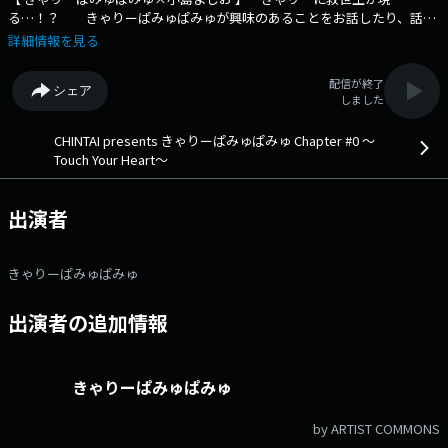
る…！？ きゃりーぱみゅぱみゅが興味のあることをお話したり、話を
聞きたい方をゲストに迎えたりしながら、リスナーの皆さんと一緒に、人
詳細情報を見る
生の新たな一歩を踏み出すヒントを探している「きゃりーぱみゅぱみゅ
Ｃｈａｐｔｅｒ#0」 先週に引き続き芸人の【 小島よしお 】さんをお
配信が終了
シェア
迎えします！ 今回は”二人の共通点”について語ります！ きゃりーに救
しました
世主が…！？ さらに小島さんの背中を押す”作品”についてもお伺いしま
す。 ◆アーティストとして活躍するきゃりーぱみゅぱみゅが、自分自
CHINTAI presents きゃりーぱみゅぱみゅ Chapter #0 ～
身の趣味や興味について語ったり、今輝いているゲストをお迎えしたりし
Touch Your Heart～
ながら、様々なエピソードを1冊の本に見立て紐解いていきます。リスナ
ーと新たな気づきや発見などを共有し、未来の「 chapter 」を創り出す
きっかけを見つけていきます。◆ Xハッシュタグは「#エフエムアイ
出演者
チ」 Xアカウントは「@FMAICHI」
きゃりーぱみゅぱみゅ
出演者の追加情報
きゃりーぱみゅぱみゅ
by ARTIST COMMONS