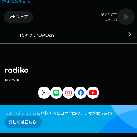
家、また起業家・メディアプロデューサーなどのスゴい方たちが訪れ、
詳細情報を見る
「ここでしか語れない」様々な話を繰り広げている。どうやら、日本が世
界に誇るプロデューサーが、このバーに彼らを招待しているらしい。今日
配信が終了
シェア
のお客は誰なのか？そしてどんな話をするのか…？◆ Xハッシュタグ
しました
は「#エフエムアイチ」 Xアカウントは「@FMAICHI」
TOKYO SPEAKEASY
radiko.jp
ラジコプレミアムに登録すると日本全国のラジオが聴き放題！
詳しくはこちら