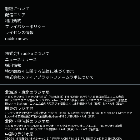
聴取について
配信エリア
利用規約
プライバシーポリシー
ライセンス情報
radiko news
株式会社radikoについて
ニュースリリース
採用情報
特定商取引に関する法律に基づく表示
株式会社メディアプラットフォームラボについて
北海道・東北のラジオ局
ＨＢＣラジオ
ＳＴＶラジオ
AIR-G'（FM北海道）
FM NORTH WAVE
ＲＡＢ青森放送
エフエム青森
IBCラジオ
エフエム岩手
tbcラジオ
Date fm（エフエム仙台）
ABSラジオ
エフエム秋田
YBC山形放送
Rhythm Station エフエム山形
RFCラジオ福島
ふくしまFM
NHK AM（札幌）
NHK AM（仙台）
関東のラジオ局
TBSラジオ
文化放送
ニッポン放送
interfm
TOKYO FM
J-WAVE
ラジオ日本
BAYFM78
NACK5
ＦＭヨコハマ
LuckyFM 茨城放送
CRT栃木放送
RadioBerry
FM GUNMA
NHK AM（東京）
北陸・甲信越のラジオ局
ＢＳＮラジオ
FM NIIGATA
ＫＮＢラジオ
ＦＭとやま
MROラジオ
エフエム石川
FBCラジオ
FM福井
YBSラジオ
FM FUJI
SBCラジオ
ＦＭ長野
NHK AM（東京）
NHK AM（名古屋）
中部のラジオ局
CBCラジオ
東海ラジオ
ぎふチャン
ZIP-FM
FM AICHI
ＦＭ ＧＩＦＵ
SBSラジオ
K-MIX SHIZUOKA