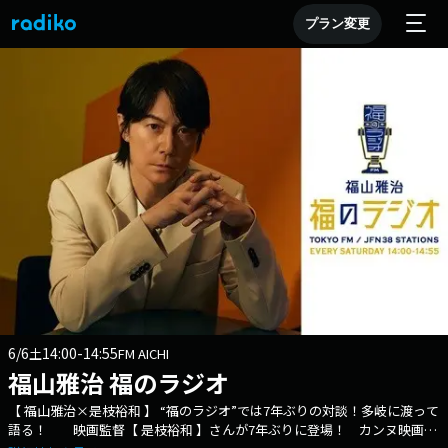
プラン変更
6/6
14:00-14:55
土
FM AICHI
福山雅治 福のラジオ
【 福山雅治×是枝裕和 】 “福のラジオ”では7年ぶりの対談！多岐に渡って
語る！ 映画監督【 是枝裕和 】さんが7年ぶりに登場！ カンヌ映画祭