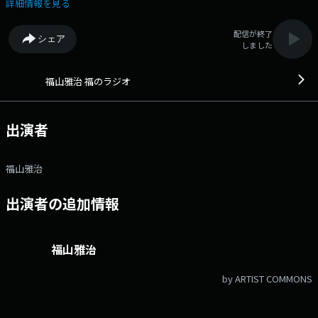
にも出品され先日公開となった映画『箱の中の羊』（出演：千鳥 大悟、綾
詳細情報を見る
瀬はるか）について、今そしてこれからの映画界について、2人が深く語
り合います！ さらに事前に届いているアナタからの質問・メッセージも
配信が終了
シェア
お答えいただきます。 皆が興味ある”あの質問”も…！？ ▽番組では
しました
質問・相談・生活の中で起こった”何気ないこと"などアナタからのメッセ
ージを待っています！ 詳しくは番組ＨＰ&公式ＬＩＮＥから！ ◆福
山雅治が自身の活動や、音楽、趣味などを自由に語るプログラム。◆
福山雅治 福のラジオ
Xハッシュタグは「#福のラジオ」 Xアカウントは「@FMAICHI」
出演者
福山雅治
出演者の追加情報
福山雅治
by ARTIST COMMONS