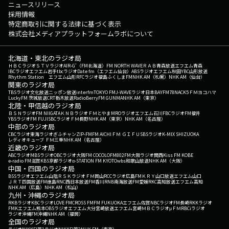
ニュースリリース
採用情報
特定商取引に関する法律に基づく表示
株式会社メディアプラットフォームラボについて
北海道・東北のラジオ局
ＨＢＣラジオ
ＳＴＶラジオ
AIR-G'（FM北海道）
FM NORTH WAVE
ＲＡＢ青森放送
エフエム青森
IBCラジオ
エフエム岩手
tbcラジオ
Date fm（エフエム仙台）
ABSラジオ
エフエム秋田
YBC山形放送
Rhythm Station エフエム山形
RFCラジオ福島
ふくしまFM
NHK AM（札幌）
NHK AM（仙台）
関東のラジオ局
TBSラジオ
文化放送
ニッポン放送
interfm
TOKYO FM
J-WAVE
ラジオ日本
BAYFM78
NACK5
ＦＭヨコハマ
LuckyFM 茨城放送
CRT栃木放送
RadioBerry
FM GUNMA
NHK AM（東京）
北陸・甲信越のラジオ局
ＢＳＮラジオ
FM NIIGATA
ＫＮＢラジオ
ＦＭとやま
MROラジオ
エフエム石川
FBCラジオ
FM福井
YBSラジオ
FM FUJI
SBCラジオ
ＦＭ長野
NHK AM（東京）
NHK AM（名古屋）
中部のラジオ局
CBCラジオ
東海ラジオ
ぎふチャン
ZIP-FM
FM AICHI
ＦＭ ＧＩＦＵ
SBSラジオ
K-MIX SHIZUOKA
レディオキューブ ＦＭ三重
NHK AM（名古屋）
近畿のラジオ局
ABCラジオ
MBSラジオ
OBCラジオ大阪
FM COCOLO
FM802
FM大阪
ラジオ関西
Kiss FM KOBE
e-radio FM滋賀
KBS京都ラジオ
α-STATION FM KYOTO
wbs和歌山放送
NHK AM（大阪）
中国・四国のラジオ局
BSSラジオ
エフエム山陰
ＲＳＫラジオ
ＦＭ岡山
RCCラジオ
広島FM
ＫＲＹ山口放送
エフエム山口
ＪＲＴ四国放送
FM徳島
RNC西日本放送
FM香川
RNB南海放送
FM愛媛
RKC高知放送
エフエム高知
NHK AM（広島）
NHK AM（松山）
九州・沖縄のラジオ局
RKBラジオ
KBCラジオ
LOVE FM
CROSS FM
FM FUKUOKA
エフエム佐賀
NBCラジオ
FM長崎
RKKラジオ
FMKエフエム熊本
OBSラジオ
エフエム大分
宮崎放送
エフエム宮崎
ＭＢＣラジオ
μＦＭ
RBCiラジオ
ラジオ沖縄
FM沖縄
NHK AM（福岡）
全国のラジオ局