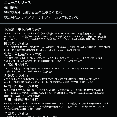
ニュースリリース
採用情報
特定商取引に関する法律に基づく表示
株式会社メディアプラットフォームラボについて
北海道・東北のラジオ局
ＨＢＣラジオ
ＳＴＶラジオ
AIR-G'（FM北海道）
FM NORTH WAVE
ＲＡＢ青森放送
エフエム青森
IBCラジオ
エフエム岩手
tbcラジオ
Date fm（エフエム仙台）
ABSラジオ
エフエム秋田
YBC山形放送
Rhythm Station エフエム山形
RFCラジオ福島
ふくしまFM
NHK AM（札幌）
NHK AM（仙台）
関東のラジオ局
TBSラジオ
文化放送
ニッポン放送
interfm
TOKYO FM
J-WAVE
ラジオ日本
BAYFM78
NACK5
ＦＭヨコハマ
LuckyFM 茨城放送
CRT栃木放送
RadioBerry
FM GUNMA
NHK AM（東京）
北陸・甲信越のラジオ局
ＢＳＮラジオ
FM NIIGATA
ＫＮＢラジオ
ＦＭとやま
MROラジオ
エフエム石川
FBCラジオ
FM福井
YBSラジオ
FM FUJI
SBCラジオ
ＦＭ長野
NHK AM（東京）
NHK AM（名古屋）
中部のラジオ局
CBCラジオ
東海ラジオ
ぎふチャン
ZIP-FM
FM AICHI
ＦＭ ＧＩＦＵ
SBSラジオ
K-MIX SHIZUOKA
レディオキューブ ＦＭ三重
NHK AM（名古屋）
近畿のラジオ局
ABCラジオ
MBSラジオ
OBCラジオ大阪
FM COCOLO
FM802
FM大阪
ラジオ関西
Kiss FM KOBE
e-radio FM滋賀
KBS京都ラジオ
α-STATION FM KYOTO
wbs和歌山放送
NHK AM（大阪）
中国・四国のラジオ局
BSSラジオ
エフエム山陰
ＲＳＫラジオ
ＦＭ岡山
RCCラジオ
広島FM
ＫＲＹ山口放送
エフエム山口
ＪＲＴ四国放送
FM徳島
RNC西日本放送
FM香川
RNB南海放送
FM愛媛
RKC高知放送
エフエム高知
NHK AM（広島）
NHK AM（松山）
九州・沖縄のラジオ局
RKBラジオ
KBCラジオ
LOVE FM
CROSS FM
FM FUKUOKA
エフエム佐賀
NBCラジオ
FM長崎
RKKラジオ
FMKエフエム熊本
OBSラジオ
エフエム大分
宮崎放送
エフエム宮崎
ＭＢＣラジオ
μＦＭ
RBCiラジオ
ラジオ沖縄
FM沖縄
NHK AM（福岡）
全国のラジオ局