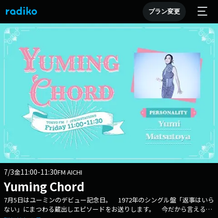
プラン変更
7/3
11:00-11:30
金
FM AICHI
Yuming Chord
7月5日はユーミンのデビュー記念日。 1972年のシングル盤「返事はいら
ない」にまつわる蔵出しエピソードをお送りします。 今だから言える