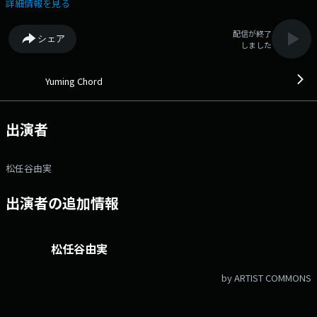
「そんなことあったんだ」というお話、今日は本当に聴き逃せませ
詳細情報を見る
ん！ ◆毎週ユーミンがその時の季節感や、世の中の気になるテーマを
ピックアップして楽曲をセレクト。ユーミンサウンドをはじめ、様々なメ
配信が終了
シェア
ロディーが番組のサウンドトラックとなります。 ユーミンのお家に遊び
しました
に来ている感覚でお楽しみください♪◆ Xハッシュタグは「#エフエム
アイチ」 Xアカウントは「@FMAICHI」
Yuming Chord
出演者
松任谷由実
出演者の追加情報
松任谷由実
by ARTIST COMMONS