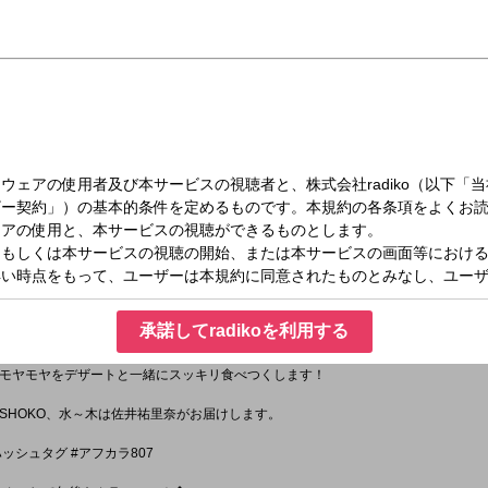
木）14:30～17:00
COLORS
んのコメントをオンエア！
MY AICHI 清須市！清須市の野外映画祭について市商工会青年部のご担当者にお話を伺いま
承諾してradikoを利用する
モヤモヤをデザートと一緒にスッキリ食べつくします！
SHOKO、水～木は佐井祐里奈がお届けします。
7 ハッシュタグ #アフカラ807