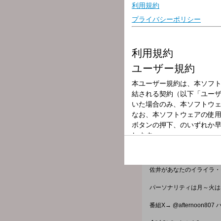
放送局
放送時間
2026年7月9日（
番組名
AFTERNOON 
16:30頃～ 水樹奈々さ
15:05頃～ MEETS 
★コーナー★
・15:45頃～「グチパク」
佐井があなたのイライラ・
パーソナリティは月～火は
番組X→ @afternoon80