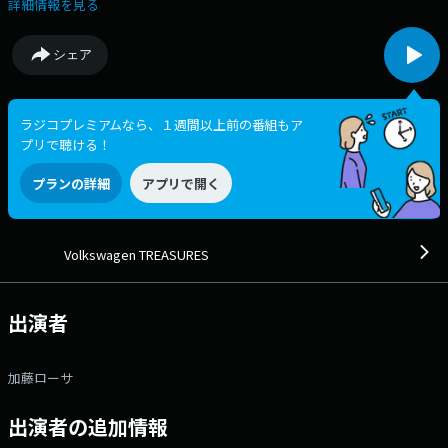
スナーの心を支え、人生を豊かにしてきた「大切なもの」たちをエピソー
詳細情報を見る
ドとともに紹介します。◆ Xハッシュタグは「#エフエムアイチ」 X
アカウントは「@FMAICHI」
シェア
ラジコプレミアムなら、１週間以上前の番組もア
プリで聴ける！
プランの詳細
アプリで開く
Volkswagen TREASURES
出演者
加藤ローサ
出演者の追加情報