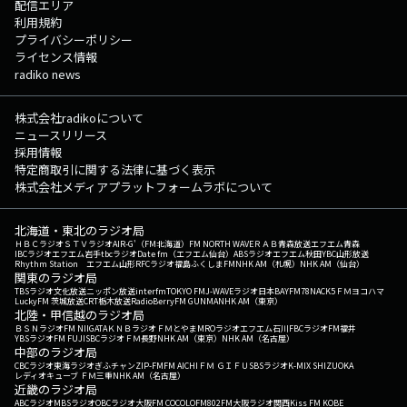
配信エリア
利用規約
プライバシーポリシー
ライセンス情報
radiko news
株式会社radikoについて
ニュースリリース
採用情報
特定商取引に関する法律に基づく表示
株式会社メディアプラットフォームラボについて
北海道・東北のラジオ局
ＨＢＣラジオ
ＳＴＶラジオ
AIR-G'（FM北海道）
FM NORTH WAVE
ＲＡＢ青森放送
エフエム青森
IBCラジオ
エフエム岩手
tbcラジオ
Date fm（エフエム仙台）
ABSラジオ
エフエム秋田
YBC山形放送
Rhythm Station エフエム山形
RFCラジオ福島
ふくしまFM
NHK AM（札幌）
NHK AM（仙台）
関東のラジオ局
TBSラジオ
文化放送
ニッポン放送
interfm
TOKYO FM
J-WAVE
ラジオ日本
BAYFM78
NACK5
ＦＭヨコハマ
LuckyFM 茨城放送
CRT栃木放送
RadioBerry
FM GUNMA
NHK AM（東京）
北陸・甲信越のラジオ局
ＢＳＮラジオ
FM NIIGATA
ＫＮＢラジオ
ＦＭとやま
MROラジオ
エフエム石川
FBCラジオ
FM福井
YBSラジオ
FM FUJI
SBCラジオ
ＦＭ長野
NHK AM（東京）
NHK AM（名古屋）
中部のラジオ局
CBCラジオ
東海ラジオ
ぎふチャン
ZIP-FM
FM AICHI
ＦＭ ＧＩＦＵ
SBSラジオ
K-MIX SHIZUOKA
レディオキューブ ＦＭ三重
NHK AM（名古屋）
近畿のラジオ局
ABCラジオ
MBSラジオ
OBCラジオ大阪
FM COCOLO
FM802
FM大阪
ラジオ関西
Kiss FM KOBE