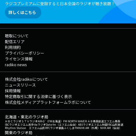
ラジコプレミアムに登録すると日本全国のラジオが聴き放題！
詳しくはこちら
聴取について
配信エリア
利用規約
プライバシーポリシー
ライセンス情報
radiko news
株式会社radikoについて
ニュースリリース
採用情報
特定商取引に関する法律に基づく表示
株式会社メディアプラットフォームラボについて
北海道・東北のラジオ局
ＨＢＣラジオ
ＳＴＶラジオ
AIR-G'（FM北海道）
FM NORTH WAVE
ＲＡＢ青森放送
エフエム青森
IBCラジオ
エフエム岩手
tbcラジオ
Date fm（エフエム仙台）
ABSラジオ
エフエム秋田
YBC山形放送
Rhythm Station エフエム山形
RFCラジオ福島
ふくしまFM
NHK AM（札幌）
NHK AM（仙台）
関東のラジオ局