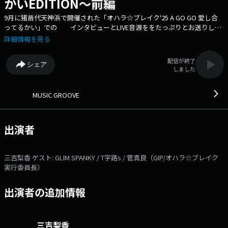
かいEDITION～前編
9月に猪苗代天神浜で開催された「オハラ☆ブレイク'25 A GO GO 愛し合
ってるかい」での インタビューとLIVE音源ををたっぷりとお送りしま
す。1週目はGLIM SPANKY、T字路s、 オハラブレイク実行委員長菅
詳細情報を見る
真良さんのインタビューをお送りします。 ♪オンエア楽曲 「大人
になったら」/GLIM SPANKY＆TOSHI-LOW 「スローバラード」/ T字
配信が終了
シェア
路s 「きもちＥ」/甲本ヒロト 本日のゲスト： GLIM SPANKY 、 T字
しました
路s 、 菅真良（GIP/オハラ☆ブレイク実行委員長）
MUSIC GROOVE
出演者
三吉梨香 ゲスト: GLIM SPANKY / T字路s / 菅真良（GIP/オハラ☆ブレイク
実行委員長）
出演者の追加情報
三吉梨香