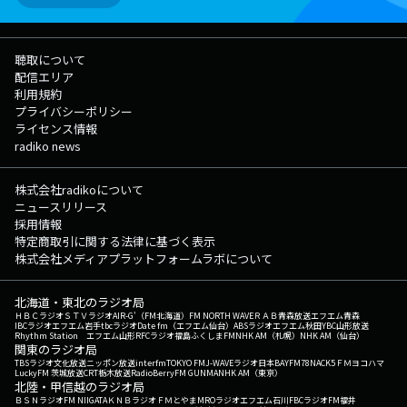
聴取について
配信エリア
利用規約
プライバシーポリシー
ライセンス情報
radiko news
株式会社radikoについて
ニュースリリース
採用情報
特定商取引に関する法律に基づく表示
株式会社メディアプラットフォームラボについて
北海道・東北のラジオ局
ＨＢＣラジオ
ＳＴＶラジオ
AIR-G'（FM北海道）
FM NORTH WAVE
ＲＡＢ青森放送
エフエム青森
IBCラジオ
エフエム岩手
tbcラジオ
Date fm（エフエム仙台）
ABSラジオ
エフエム秋田
YBC山形放送
Rhythm Station エフエム山形
RFCラジオ福島
ふくしまFM
NHK AM（札幌）
NHK AM（仙台）
関東のラジオ局
TBSラジオ
文化放送
ニッポン放送
interfm
TOKYO FM
J-WAVE
ラジオ日本
BAYFM78
NACK5
ＦＭヨコハマ
LuckyFM 茨城放送
CRT栃木放送
RadioBerry
FM GUNMA
NHK AM（東京）
北陸・甲信越のラジオ局
ＢＳＮラジオ
FM NIIGATA
ＫＮＢラジオ
ＦＭとやま
MROラジオ
エフエム石川
FBCラジオ
FM福井