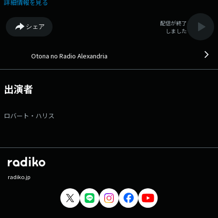
ーエッセイ【SELF PORTRAIT】、過去とイマを繋ぐ名曲たちをオンエア
詳細情報を見る
する【大人のサードプレイス】・・・好奇心をくすぐる雑談を添えなが
ら、”様々な生き方”のヒントを共有していきます。 ▽12:55〜 【 ウェ
配信が終了
シェア
ザーレポート 】 --- 番組Webサイト：https://jfn-
しました
pods.com/program/57661 メッセージフォーム：
https://form.jfn.co.jp/alexandria/message Xアカウントは
「@alexinterfm」
Otona no Radio Alexandria
出演者
ロバート・ハリス
radiko.jp