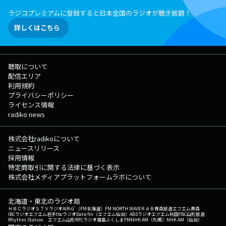
ラジコプレミアムに登録すると日本全国のラジオが聴き放題！
詳しくはこちら
聴取について
配信エリア
利用規約
プライバシーポリシー
ライセンス情報
radiko news
株式会社radikoについて
ニュースリリース
採用情報
特定商取引に関する法律に基づく表示
株式会社メディアプラットフォームラボについて
北海道・東北のラジオ局
ＨＢＣラジオ
ＳＴＶラジオ
AIR-G'（FM北海道）
FM NORTH WAVE
ＲＡＢ青森放送
エフエム青森
IBCラジオ
エフエム岩手
tbcラジオ
Date fm（エフエム仙台）
ABSラジオ
エフエム秋田
YBC山形放送
Rhythm Station エフエム山形
RFCラジオ福島
ふくしまFM
NHK AM（札幌）
NHK AM（仙台）