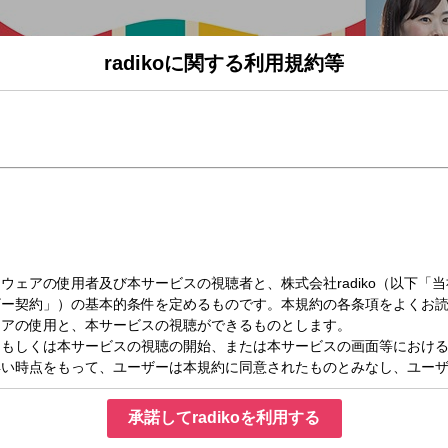
radikoに関する利用規約等
月）17:30～19:00
VE
つながる～RADIOGROOVE
FF”へと切替わる平日夕方のひとときに、心地よい音楽とパーソナリティのトークをお
な音楽と共に地域のニュース、ウェザー、交通情報などをお送りします。また、ミ
！あなたからの“メッセージ＆リクエスト”お待ちしています！
スマイル～ひとつ、ひとつ、実現する ふくしま～ 】
、「福島県」の提供でお送りしている福島県の情報番組です。県の職員の方や、関係
す。番組を聴いて様々なチャレンジ始めよう！
承諾してradikoを利用する
ックインフォメーション 】