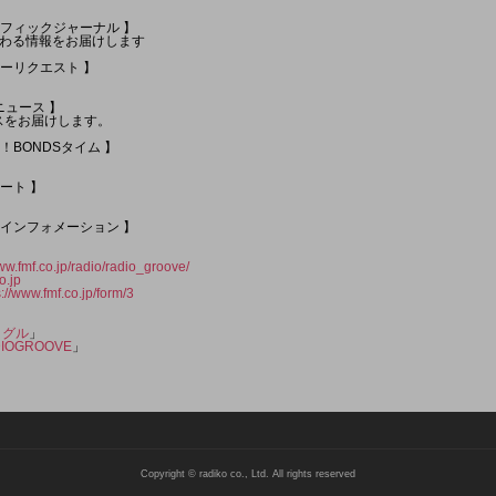
トラフィックジャーナル 】
わる情報をお届けします
リーリクエスト 】
Mニュース 】
スをお届けします。
開！BONDSタイム 】
ポート 】
ックインフォメーション 】
www.fmf.co.jp/radio/radio_groove/
o.jp
s://www.fmf.co.jp/form/3
ィグル
」
DIOGROOVE
」
Copyright © radiko co., Ltd. All rights reserved