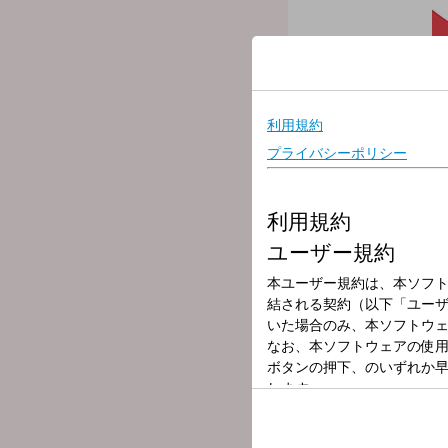
放送局
放送時間
2026年6月1日（
番組名
RADIO GROO
～明日につながる、アナタに
スイッチが“ON”から“O
夕方を快適に過ごせるよう
ージや特別な企画も展開中
▽17:30〜 【 キビタン
平日の毎日17：30から
ざまな情報を発信していま
▽17:49〜 【 トラフィ