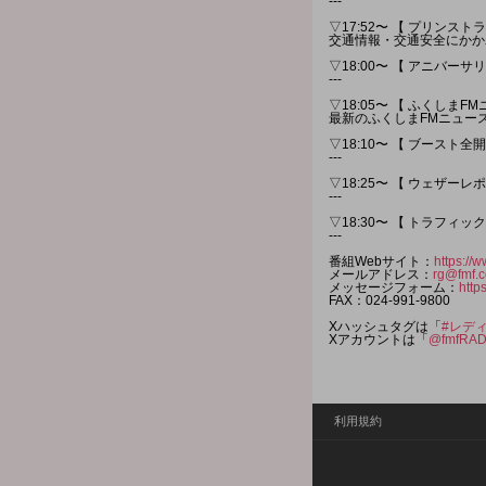
---
▽17:52〜 【 プリンス
交通情報・交通安全にかか
▽18:00〜 【 アニバーサ
---
▽18:05〜 【 ふくしまF
最新のふくしまFMニュー
▽18:10〜 【 ブースト全
---
▽18:25〜 【 ウェザーレ
---
▽18:30〜 【 トラフィ
---
番組Webサイト：
https://
メールアドレス：
rg@fmf.c
メッセージフォーム：
http
FAX：024-991-9800
Xハッシュタグは「
#レデ
Xアカウントは「
@fmfRA
利用規約