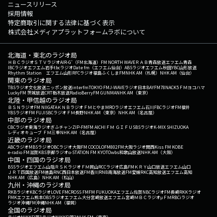
ニュースリリース
採用情報
特定商取引に関する法律に基づく表示
株式会社メディアプラットフォームラボについて
北海道・東北のラジオ局
ＨＢＣラジオ
ＳＴＶラジオ
AIR-G'（FM北海道）
FM NORTH WAVE
ＲＡＢ青森放送
エフエム青森
IBCラジオ
エフエム岩手
tbcラジオ
Date fm（エフエム仙台）
ABSラジオ
エフエム秋田
YBC山形放送
Rhythm Station エフエム山形
RFCラジオ福島
ふくしまFM
NHK AM（札幌）
NHK AM（仙台）
関東のラジオ局
TBSラジオ
文化放送
ニッポン放送
interfm
TOKYO FM
J-WAVE
ラジオ日本
BAYFM78
NACK5
ＦＭヨコハマ
LuckyFM 茨城放送
CRT栃木放送
RadioBerry
FM GUNMA
NHK AM（東京）
北陸・甲信越のラジオ局
ＢＳＮラジオ
FM NIIGATA
ＫＮＢラジオ
ＦＭとやま
MROラジオ
エフエム石川
FBCラジオ
FM福井
YBSラジオ
FM FUJI
SBCラジオ
ＦＭ長野
NHK AM（東京）
NHK AM（名古屋）
中部のラジオ局
CBCラジオ
東海ラジオ
ぎふチャン
ZIP-FM
FM AICHI
ＦＭ ＧＩＦＵ
SBSラジオ
K-MIX SHIZUOKA
レディオキューブ ＦＭ三重
NHK AM（名古屋）
近畿のラジオ局
ABCラジオ
MBSラジオ
OBCラジオ大阪
FM COCOLO
FM802
FM大阪
ラジオ関西
Kiss FM KOBE
e-radio FM滋賀
KBS京都ラジオ
α-STATION FM KYOTO
wbs和歌山放送
NHK AM（大阪）
中国・四国のラジオ局
BSSラジオ
エフエム山陰
ＲＳＫラジオ
ＦＭ岡山
RCCラジオ
広島FM
ＫＲＹ山口放送
エフエム山口
ＪＲＴ四国放送
FM徳島
RNC西日本放送
FM香川
RNB南海放送
FM愛媛
RKC高知放送
エフエム高知
NHK AM（広島）
NHK AM（松山）
九州・沖縄のラジオ局
RKBラジオ
KBCラジオ
LOVE FM
CROSS FM
FM FUKUOKA
エフエム佐賀
NBCラジオ
FM長崎
RKKラジオ
FMKエフエム熊本
OBSラジオ
エフエム大分
宮崎放送
エフエム宮崎
ＭＢＣラジオ
μＦＭ
RBCiラジオ
ラジオ沖縄
FM沖縄
NHK AM（福岡）
全国のラジオ局