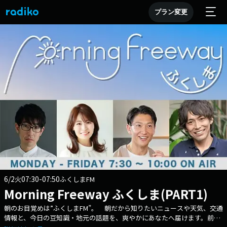
プラン変更
6/2
07:30-07:50
火
ふくしまFM
Morning Freeway ふくしま(PART1)
朝のお目覚めは”ふくしまFM”。 朝だから知りたいニュースや天気、交通
情報と、今日の豆知識・地元の話題を、爽やかにあなたへ届けます。前半