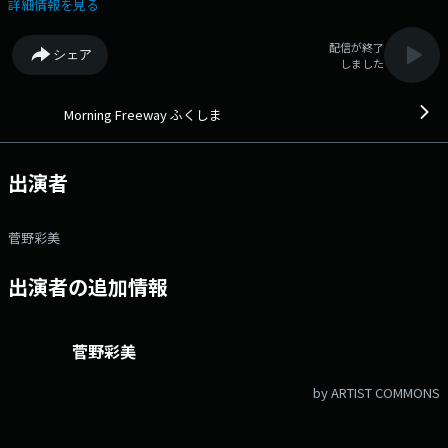
は“情報をコンパクトに聴きやすく”、後半は“音楽・アーティスト情報”な
詳細情報を見る
どを交えて朝のひと時を演出します。 リクエストにも応えます！お出か
けソングをラジオで聴いて、一日元気にお過ごしください ▽07:30〜
配信が終了
シェア
【 ヘッドラインニュース 】 --- ▽07:35〜 【 ウェザーレポート 】 -
しました
-- ▽07:40〜 【 きょうナビ 】 --- ▽07:45〜 【 ヒット&トラフィ
ック 】 --- 番組Webサイト：
https://www.fmf.co.jp/radio/morningfreeway/ メッセージフォーム：
Morning Freeway ふくしま
https://www.fmf.co.jp/form/2 Xハッシュタグは「#モーフリ」 Xアカ
ウントは「@MFF0249919000」
出演者
菅野彩美
出演者の追加情報
菅野彩美
by ARTIST COMMONS