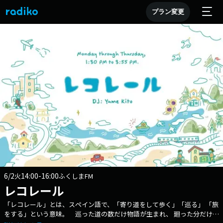
プラン変更
6/2
14:00-16:00
火
ふくしまFM
レコレール
「レコレール」とは、スペイン語で、「寄り道をして歩く」「巡る」 「旅
をする」という意味。 巡った道の数だけ物語が生まれ、 廻った分だけ世