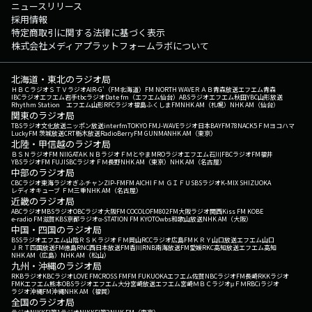
ニュースリリース
採用情報
特定商取引に関する法律に基づく表示
株式会社メディアプラットフォームラボについて
北海道・東北のラジオ局
ＨＢＣラジオ
ＳＴＶラジオ
AIR-G'（FM北海道）
FM NORTH WAVE
ＲＡＢ青森放送
エフエム青森
IBCラジオ
エフエム岩手
tbcラジオ
Date fm（エフエム仙台）
ABSラジオ
エフエム秋田
YBC山形放送
Rhythm Station エフエム山形
RFCラジオ福島
ふくしまFM
NHK AM（札幌）
NHK AM（仙台）
関東のラジオ局
TBSラジオ
文化放送
ニッポン放送
interfm
TOKYO FM
J-WAVE
ラジオ日本
BAYFM78
NACK5
ＦＭヨコハマ
LuckyFM 茨城放送
CRT栃木放送
RadioBerry
FM GUNMA
NHK AM（東京）
北陸・甲信越のラジオ局
ＢＳＮラジオ
FM NIIGATA
ＫＮＢラジオ
ＦＭとやま
MROラジオ
エフエム石川
FBCラジオ
FM福井
YBSラジオ
FM FUJI
SBCラジオ
ＦＭ長野
NHK AM（東京）
NHK AM（名古屋）
中部のラジオ局
CBCラジオ
東海ラジオ
ぎふチャン
ZIP-FM
FM AICHI
ＦＭ ＧＩＦＵ
SBSラジオ
K-MIX SHIZUOKA
レディオキューブ ＦＭ三重
NHK AM（名古屋）
近畿のラジオ局
ABCラジオ
MBSラジオ
OBCラジオ大阪
FM COCOLO
FM802
FM大阪
ラジオ関西
Kiss FM KOBE
e-radio FM滋賀
KBS京都ラジオ
α-STATION FM KYOTO
wbs和歌山放送
NHK AM（大阪）
中国・四国のラジオ局
BSSラジオ
エフエム山陰
ＲＳＫラジオ
ＦＭ岡山
RCCラジオ
広島FM
ＫＲＹ山口放送
エフエム山口
ＪＲＴ四国放送
FM徳島
RNC西日本放送
FM香川
RNB南海放送
FM愛媛
RKC高知放送
エフエム高知
NHK AM（広島）
NHK AM（松山）
九州・沖縄のラジオ局
RKBラジオ
KBCラジオ
LOVE FM
CROSS FM
FM FUKUOKA
エフエム佐賀
NBCラジオ
FM長崎
RKKラジオ
FMKエフエム熊本
OBSラジオ
エフエム大分
宮崎放送
エフエム宮崎
ＭＢＣラジオ
μＦＭ
RBCiラジオ
ラジオ沖縄
FM沖縄
NHK AM（福岡）
全国のラジオ局