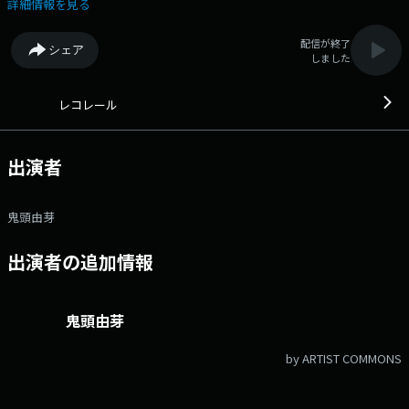
界は少し深くなる。 聴くほどに知り、知るほどに寄り道が楽しくなる、
詳細情報を見る
レコレール。 毎日アップデートされる”世の中の今と小さな変化“をやさ
しく、 分かりやすく 鬼頭由芽が音楽にのせてお届けしていきます。
配信が終了
シェア
６月２日（火）のレコレールは社会問題となっている「食品ロス」の現状
しました
や削減策についてトーク！ 食品ロスジャーナリストの井出瑠美さんに現
在の状況を伺います。 ３時台はDJ、さらにエンターテインメントフェス
ティバル「YATSUI FESTIVAL！」の主催者としても活躍する お笑い芸人
レコレール
のやついいちろうさんをお迎えします。 ▽14:30〜 【 快適生活ラジオ
ショッピング 】 快適生活ラジオショッピングです。 ▽14:55〜 【
IMP.のIMPickup 】 平日の午後IMP.のメンバーが毎日登場！ 今夜、誰か
出演者
に教えたくなる「今日はなんの日？」雑学をメンバーの感性のままにおし
ゃべり。 誰もが押さえておくべきお役立ち情報から、今日が少しだけ楽
しく思える細かなトリビアまでお届けします。 毎週土曜日14:55～アフ
鬼頭由芽
タートークを配信中！ 番組の感想や、メンバーへの質問・相談、アフタ
ートークのトークテーマなどなど、 メッセージフォームからぜひご参加
出演者の追加情報
ください！ ＝＝＝ 各局のオンエア時間（24年10月現在）＝＝＝ ★
ラジオの聞き方 → https://www.tfm.co.jp/listen/ ・TOKYO FM＆JFN34
局：月～金 14:55-15:00 ・FM大阪＆エフエム沖縄：月～金 23:55-
24:00 ・FMぐんま＆エフエム秋田：月～金 13:55-14:00 ▽15:55〜 【
鬼頭由芽
ふくしまFMニュース 】 --- 番組Webサイト：https://jfn-
pods.com/program/300004982 メッセージフォーム：
by ARTIST COMMONS
https://form.jfn.co.jp/recorrer/message Xアカウントは
「@recorrer_jfn」