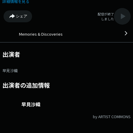
ン』！ 【5時台】 ◇Classic Playlist 文筆家の高野麻衣さんが、
詳細情報を見る
『「まんが家マリナ」の音楽世界』というテーマで選曲。 第一線で活
躍するミュージシャン、著名クリエイター、文化人が、それぞれのリコメ
配信が終了
シェア
ンド楽曲で素敵な音楽空間をプロデュース。 懐かしさを感じるナンバ
しました
ー、新たな出会いとなるようなナンバー等、幅広い世代に、時代を超えた
邦・洋楽の名曲をお届け！ 番組Webサイト：https://jfn-
pods.com/program/27337 メッセージフォーム：
Memories & Discoveries
https://form.jfn.co.jp/memories/message
出演者
早見沙織
出演者の追加情報
早見沙織
by ARTIST COMMONS