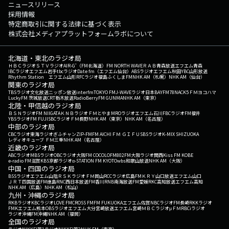
ニュースリリース
採用情報
特定商取引に関する法律に基づく表示
株式会社メディアプラットフォームラボについて
北海道・東北のラジオ局
ＨＢＣラジオ
ＳＴＶラジオ
AIR-G'（FM北海道）
FM NORTH WAVE
ＲＡＢ青森放送
エフエム青森
IBCラジオ
エフエム岩手
tbcラジオ
Date fm（エフエム仙台）
ABSラジオ
エフエム秋田
YBC山形放送
Rhythm Station エフエム山形
RFCラジオ福島
ふくしまFM
NHK AM（札幌）
NHK AM（仙台）
関東のラジオ局
TBSラジオ
文化放送
ニッポン放送
interfm
TOKYO FM
J-WAVE
ラジオ日本
BAYFM78
NACK5
ＦＭヨコハマ
LuckyFM 茨城放送
CRT栃木放送
RadioBerry
FM GUNMA
NHK AM（東京）
北陸・甲信越のラジオ局
ＢＳＮラジオ
FM NIIGATA
ＫＮＢラジオ
ＦＭとやま
MROラジオ
エフエム石川
FBCラジオ
FM福井
YBSラジオ
FM FUJI
SBCラジオ
ＦＭ長野
NHK AM（東京）
NHK AM（名古屋）
中部のラジオ局
CBCラジオ
東海ラジオ
ぎふチャン
ZIP-FM
FM AICHI
ＦＭ ＧＩＦＵ
SBSラジオ
K-MIX SHIZUOKA
レディオキューブ ＦＭ三重
NHK AM（名古屋）
近畿のラジオ局
ABCラジオ
MBSラジオ
OBCラジオ大阪
FM COCOLO
FM802
FM大阪
ラジオ関西
Kiss FM KOBE
e-radio FM滋賀
KBS京都ラジオ
α-STATION FM KYOTO
wbs和歌山放送
NHK AM（大阪）
中国・四国のラジオ局
BSSラジオ
エフエム山陰
ＲＳＫラジオ
ＦＭ岡山
RCCラジオ
広島FM
ＫＲＹ山口放送
エフエム山口
ＪＲＴ四国放送
FM徳島
RNC西日本放送
FM香川
RNB南海放送
FM愛媛
RKC高知放送
エフエム高知
NHK AM（広島）
NHK AM（松山）
九州・沖縄のラジオ局
RKBラジオ
KBCラジオ
LOVE FM
CROSS FM
FM FUKUOKA
エフエム佐賀
NBCラジオ
FM長崎
RKKラジオ
FMKエフエム熊本
OBSラジオ
エフエム大分
宮崎放送
エフエム宮崎
ＭＢＣラジオ
μＦＭ
RBCiラジオ
ラジオ沖縄
FM沖縄
NHK AM（福岡）
全国のラジオ局