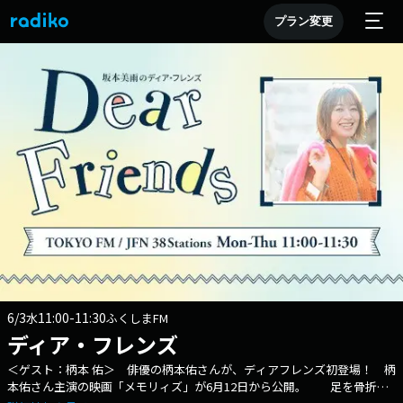
プラン変更
6/3
11:00-11:30
水
ふくしまFM
ディア・フレンズ
＜ゲスト：柄本 佑＞ 俳優の柄本佑さんが、ディアフレンズ初登場！ 柄
本佑さん主演の映画「メモリィズ」が6月12日から公開。 足を骨折し