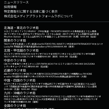
ニュースリリース
採用情報
特定商取引に関する法律に基づく表示
株式会社メディアプラットフォームラボについて
北海道・東北のラジオ局
ＨＢＣラジオ
ＳＴＶラジオ
AIR-G'（FM北海道）
FM NORTH WAVE
ＲＡＢ青森放送
エフエム青森
IBCラジオ
エフエム岩手
tbcラジオ
Date fm（エフエム仙台）
ABSラジオ
エフエム秋田
YBC山形放送
Rhythm Station エフエム山形
RFCラジオ福島
ふくしまFM
NHK AM（札幌）
NHK AM（仙台）
関東のラジオ局
TBSラジオ
文化放送
ニッポン放送
interfm
TOKYO FM
J-WAVE
ラジオ日本
BAYFM78
NACK5
ＦＭヨコハマ
LuckyFM 茨城放送
CRT栃木放送
RadioBerry
FM GUNMA
NHK AM（東京）
北陸・甲信越のラジオ局
ＢＳＮラジオ
FM NIIGATA
ＫＮＢラジオ
ＦＭとやま
MROラジオ
エフエム石川
FBCラジオ
FM福井
YBSラジオ
FM FUJI
SBCラジオ
ＦＭ長野
NHK AM（東京）
NHK AM（名古屋）
中部のラジオ局
CBCラジオ
東海ラジオ
ぎふチャン
ZIP-FM
FM AICHI
ＦＭ ＧＩＦＵ
SBSラジオ
K-MIX SHIZUOKA
レディオキューブ ＦＭ三重
NHK AM（名古屋）
近畿のラジオ局
ABCラジオ
MBSラジオ
OBCラジオ大阪
FM COCOLO
FM802
FM大阪
ラジオ関西
Kiss FM KOBE
e-radio FM滋賀
KBS京都ラジオ
α-STATION FM KYOTO
wbs和歌山放送
NHK AM（大阪）
中国・四国のラジオ局
BSSラジオ
エフエム山陰
ＲＳＫラジオ
ＦＭ岡山
RCCラジオ
広島FM
ＫＲＹ山口放送
エフエム山口
ＪＲＴ四国放送
FM徳島
RNC西日本放送
FM香川
RNB南海放送
FM愛媛
RKC高知放送
エフエム高知
NHK AM（広島）
NHK AM（松山）
九州・沖縄のラジオ局
RKBラジオ
KBCラジオ
LOVE FM
CROSS FM
FM FUKUOKA
エフエム佐賀
NBCラジオ
FM長崎
RKKラジオ
FMKエフエム熊本
OBSラジオ
エフエム大分
宮崎放送
エフエム宮崎
ＭＢＣラジオ
μＦＭ
RBCiラジオ
ラジオ沖縄
FM沖縄
NHK AM（福岡）
全国のラジオ局