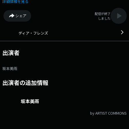
た義理の父の手伝いのため、東京から九州の田舎町へ向かい、2ヶ月間を
詳細情報を見る
過ごす「雄太」を演じます。 義理の父役は、イッセー尾形さん。 監
督・脚本は、長編デビュー作となる坂西未郁監督。 ロバート・デ・ニ
配信が終了
シェア
ーロが創設したトライベッカ映画祭のコンペ部門に、日本作品として選出
しました
された注目作！ 柄本さんのリクエスト楽曲もお届けします♪ 番組
Webサイト：https://www.tfm.co.jp/dear/ Xハッシュタグは「#ディア
フレンズ」 Xアカウントは「@dearfriends80」
ディア・フレンズ
出演者
坂本美雨
出演者の追加情報
坂本美雨
by ARTIST COMMONS