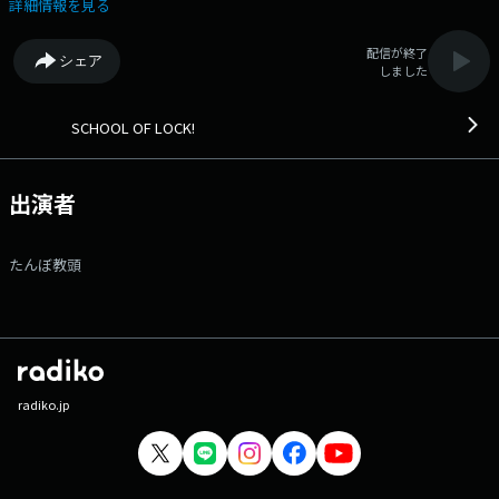
絆を確かめてスタバカードGET！ 第一回！絆クイズ！！ 今夜は生徒
詳細情報を見る
の君に、君と一緒に逆電に出てくれる友達を連れてきてもらいます！
電話はそれぞれのスマホを使い、同じ時間の逆電にみんなで同時参加！逆
配信が終了
シェア
電中に出題される友達同士の絆を確かめるクイズに挑戦！ 回答は「せ
しました
ーの」で同時に答えてもらい、見事お互いが同じ答えを言うことができた
らスタバカードをゲット！ 友達は何人連れてきてもOKです。たった
一人の大親友でもいいし、いつメン5人でも、部活仲間でもOK！友達は
SCHOOL OF LOCK!
SCHOOL OF LOCK!を知らなくても大丈夫です。 友達と一緒にラジオ
に出られる大チャンス！そしてスタバカードももらえてしまう大大大チャ
ンス！ ぜひこの機会に友達に声をかけてみんなで一緒に絆クイズにエ
出演者
ントリーしてほしい！エントリーは［学校掲示板］や［わが校の公式
LINE］、［メール］から！ そして今夜もアンジー校長は大事を取って
おやすみです。 校長！ゆっくりしっかり治してくださいねー！
たんぼ教頭
SCHOOL OF LOCK!は夜10時に開校 ☆彡 ---番組へのメッセージはコチ
ラから!--- ◇学校掲示板に書き込む（掲示板は登録無料のアプリで
す!） ◇メールを送る ◇公式LINEアカウントから送る ◇FAXを送る：
03-3221-1800 ★番組WEBサイトはコチラ! 【今夜の時間割】
▽22:00～『生放送教室①』＜アンジー校長・たんぼ教頭＞ ▽22:18頃～
『コレサワLOCKS!』＜コレサワ＞ ▽22:30頃～『生放送教室②』＜アン
ジー校長・たんぼ教頭＞ ▽22:55頃～(一部地域を除き)『どっちのCat or
radiko.jp
Dog』 ▽23:00頃～『SCHOOL OF LOCK!放送部 君だけの歌』 ▽23:08
頃～『ChevonLOCKS!』＜Chevon＞ ▽23:30頃～『生放送教室③』＜ア
ンジー校長・たんぼ教頭＞ SCHOOL OF LOCK!は毎日入れ替わりでアー
ティスト講師が登場! 各曜日の詳しい時間割はSCHOOL OF LOCK!の入学