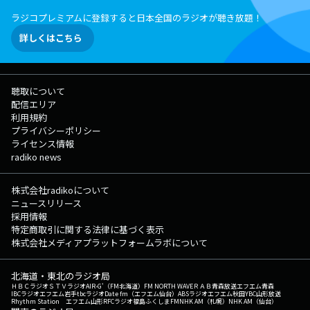
のしおりをチェック! ---各LOCKS!・部活動の授業内容はコチラ!---
ラジコプレミアムに登録すると日本全国のラジオが聴き放題！
▽23:00〜23:06 『SCHOOL OF LOCK!放送部 君だけの歌 supported by
JASRAC』 生徒のみんなの"大事な人に届けたい曲"を、ラジオの電波を
詳しくはこちら
使って届けてもらう時間です！ 電話で曲を届けてくれた生徒には、QUO
カード3000円分をプレゼント！ ◇応募はこちら（特設サイト）から！
▽23:08頃～『ChevonLOCKS!』 毎週水曜 23時8分からは ことばを深め
る「言語深化論の講師」 Chevon先生による『Chevon LOCKS!』を開
聴取について
講? Xでのポストは「#ChevonLOCKS」！ Chevon LOCKS!へのメッセ
配信エリア
ージを大募集！ メッセージは、【Chevon LOCKS!掲示板】か【Chevon
利用規約
LOCKS!のメールフォーム】まで！ ★ChevonLOCKS!掲示板へ
プライバシーポリシー
★Chevon先生へのメールはコチラ! ★ChevonLOCKS!の放送後記は▶︎コ
ライセンス情報
チラから! ◎番組公式SNSもチェックしてね! ◇Twitter ◇LINE
radiko news
◇YouTube ◇TikTok ◇Instagram ▽23:00〜 【 松田
LOCKS!SEASON15 supported by JASRAC 】 SCHOOL OF LOCK!を営業
面で取り仕切る松田部長が、 自分でスポンサーを見つけて独自に（勝手
株式会社radikoについて
に）行っている授業。 それが『松田LOCKS!』 ▽23:10〜 【 宮世
ニュースリリース
LOCKS! 】 毎週水曜日は”美”を追求する（りゅ）美術の講師！ 宮世琉
採用情報
弥先生による「宮世LOCKS!」 ▽23:55〜 【 矢沢永吉 Sweet
特定商取引に関する法律に基づく表示
Rock'n'Roll 】 半世紀以上にわたって常に音楽シーンの第一線で活躍
株式会社メディアプラットフォームラボについて
し、走り続ける矢沢永吉。 今年のMUSIC AWARDS JAPANでも、圧巻の
レジェンド・パフォーマンスを披露してくれました。 1975年のソロ・デ
北海道・東北のラジオ局
ビューから50年となる節目の年に、時に甘く、時に大胆に、あなたを包ん
ＨＢＣラジオ
ＳＴＶラジオ
AIR-G'（FM北海道）
FM NORTH WAVE
ＲＡＢ青森放送
エフエム青森
でくれる、彼の魅力あるサウンドに酔いしれてみませんか？ 番組Web
IBCラジオ
エフエム岩手
tbcラジオ
Date fm（エフエム仙台）
ABSラジオ
エフエム秋田
YBC山形放送
Rhythm Station エフエム山形
RFCラジオ福島
ふくしまFM
NHK AM（札幌）
NHK AM（仙台）
サイト：https://www.tfm.co.jp/lock メッセージフォーム：