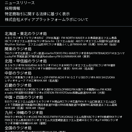
ニュースリリース
採用情報
特定商取引に関する法律に基づく表示
株式会社メディアプラットフォームラボについて
北海道・東北のラジオ局
ＨＢＣラジオ
ＳＴＶラジオ
AIR-G'（FM北海道）
FM NORTH WAVE
ＲＡＢ青森放送
エフエム青森
IBCラジオ
エフエム岩手
tbcラジオ
Date fm（エフエム仙台）
ABSラジオ
エフエム秋田
YBC山形放送
Rhythm Station エフエム山形
RFCラジオ福島
ふくしまFM
NHK AM（札幌）
NHK AM（仙台）
関東のラジオ局
TBSラジオ
文化放送
ニッポン放送
interfm
TOKYO FM
J-WAVE
ラジオ日本
BAYFM78
NACK5
ＦＭヨコハマ
LuckyFM 茨城放送
CRT栃木放送
RadioBerry
FM GUNMA
NHK AM（東京）
北陸・甲信越のラジオ局
ＢＳＮラジオ
FM NIIGATA
ＫＮＢラジオ
ＦＭとやま
MROラジオ
エフエム石川
FBCラジオ
FM福井
YBSラジオ
FM FUJI
SBCラジオ
ＦＭ長野
NHK AM（東京）
NHK AM（名古屋）
中部のラジオ局
CBCラジオ
東海ラジオ
ぎふチャン
ZIP-FM
FM AICHI
ＦＭ ＧＩＦＵ
SBSラジオ
K-MIX SHIZUOKA
レディオキューブ ＦＭ三重
NHK AM（名古屋）
近畿のラジオ局
ABCラジオ
MBSラジオ
OBCラジオ大阪
FM COCOLO
FM802
FM大阪
ラジオ関西
Kiss FM KOBE
e-radio FM滋賀
KBS京都ラジオ
α-STATION FM KYOTO
wbs和歌山放送
NHK AM（大阪）
中国・四国のラジオ局
BSSラジオ
エフエム山陰
ＲＳＫラジオ
ＦＭ岡山
RCCラジオ
広島FM
ＫＲＹ山口放送
エフエム山口
ＪＲＴ四国放送
FM徳島
RNC西日本放送
FM香川
RNB南海放送
FM愛媛
RKC高知放送
エフエム高知
NHK AM（広島）
NHK AM（松山）
九州・沖縄のラジオ局
RKBラジオ
KBCラジオ
LOVE FM
CROSS FM
FM FUKUOKA
エフエム佐賀
NBCラジオ
FM長崎
RKKラジオ
FMKエフエム熊本
OBSラジオ
エフエム大分
宮崎放送
エフエム宮崎
ＭＢＣラジオ
μＦＭ
RBCiラジオ
ラジオ沖縄
FM沖縄
NHK AM（福岡）
全国のラジオ局