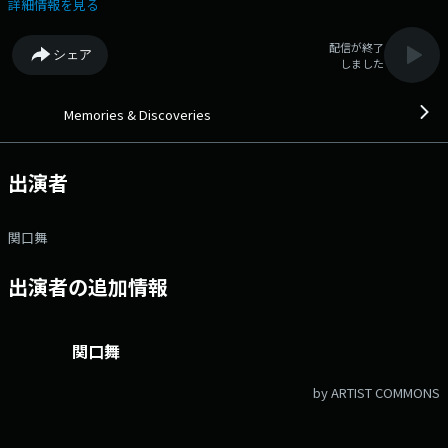
Guest 今月は、シンガーソングライターのTHE CHARM PARKさんが登
詳細情報を見る
場 初回となる今回は、音楽的なバックボーンについてお話を伺います
～～～ この番組では、第一線で活躍するミュージシャン、クリエイター
配信が終了
シェア
がプレイリストを担当。 それぞれのリコメンド楽曲で素敵な音楽空間を
しました
プロデュースします。 懐かしさを感じるナンバー、新たな出会いとな
るようなナンバーなど、 幅広い世代に、時代を超えた邦・洋楽の名曲を
お届け！ 番組Webサイト：https://jfn-pods.com/program/27337 メ
Memories & Discoveries
ッセージフォーム：https://form.jfn.co.jp/memories/message
出演者
関口舞
出演者の追加情報
関口舞
by ARTIST COMMONS