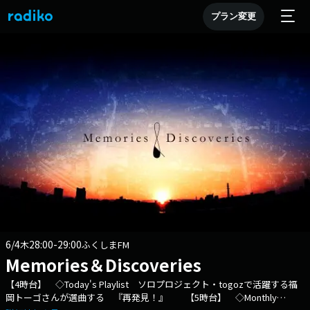
プラン変更
6/4
28:00-29:00
木
ふくしまFM
Memories＆Discoveries
【4時台】 ◇Today's Playlist ソロプロジェクト・togozで活躍する福
岡トーゴさんが選曲する 『再発見！』 【5時台】 ◇Monthly