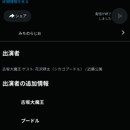
プ！ バンド・シカゴプードルで Vocal&Piano担当の花沢耕太さん、FM
詳細情報を見る
徳島アナウンサーの近藤公美さんにご登場いただきます。 DJ古坂大魔
王がナビゲートする「みちのらじお」。全国各地のラジオ局が制作する個
配信が終了
シェア
性豊かな番組やパーソナリティ、地域ならではの空気感を通して、まだ見
しました
ぬ"未知"ラジオの魅力に出会う時間をお届けします。 ▽20:55〜 【 ふ
くしまFMニュース 】 --- 本日のゲスト： 花沢耕太（シカゴプード
ル） 、 近藤公美 番組Webサイト：https://jfn-
みちのらじお
pods.com/program/300013349 メッセージフォーム：
https://form.jfn.co.jp/michiraji/message
出演者
古坂大魔王 ゲスト: 花沢耕太（シカゴプードル） / 近藤公美
出演者の追加情報
古坂大魔王
プードル