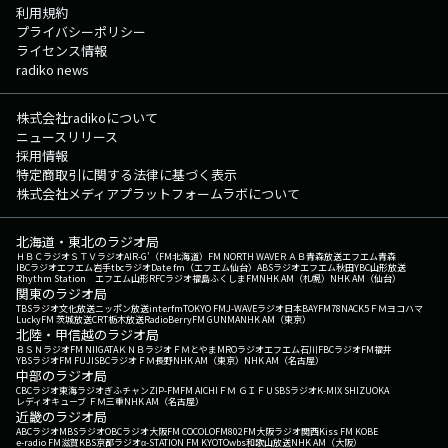
利用規約
プライバシーポリシー
ライセンス情報
radiko news
株式会社radikoについて
ニュースリリース
採用情報
特定商取引に関する法律に基づく表示
株式会社メディアプラットフォームラボについて
北海道・東北のラジオ局
ＨＢＣラジオ
ＳＴＶラジオ
AIR-G'（FM北海道）
FM NORTH WAVE
ＲＡＢ青森放送
エフエム青森
IBCラジオ
エフエム岩手
tbcラジオ
Date fm（エフエム仙台）
ABSラジオ
エフエム秋田
YBC山形放送
Rhythm Station エフエム山形
RFCラジオ福島
ふくしまFM
NHK AM（札幌）
NHK AM（仙台）
関東のラジオ局
TBSラジオ
文化放送
ニッポン放送
interfm
TOKYO FM
J-WAVE
ラジオ日本
BAYFM78
NACK5
ＦＭヨコハマ
LuckyFM 茨城放送
CRT栃木放送
RadioBerry
FM GUNMA
NHK AM（東京）
北陸・甲信越のラジオ局
ＢＳＮラジオ
FM NIIGATA
ＫＮＢラジオ
ＦＭとやま
MROラジオ
エフエム石川
FBCラジオ
FM福井
YBSラジオ
FM FUJI
SBCラジオ
ＦＭ長野
NHK AM（東京）
NHK AM（名古屋）
中部のラジオ局
CBCラジオ
東海ラジオ
ぎふチャン
ZIP-FM
FM AICHI
ＦＭ ＧＩＦＵ
SBSラジオ
K-MIX SHIZUOKA
レディオキューブ ＦＭ三重
NHK AM（名古屋）
近畿のラジオ局
ABCラジオ
MBSラジオ
OBCラジオ大阪
FM COCOLO
FM802
FM大阪
ラジオ関西
Kiss FM KOBE
e-radio FM滋賀
KBS京都ラジオ
α-STATION FM KYOTO
wbs和歌山放送
NHK AM（大阪）