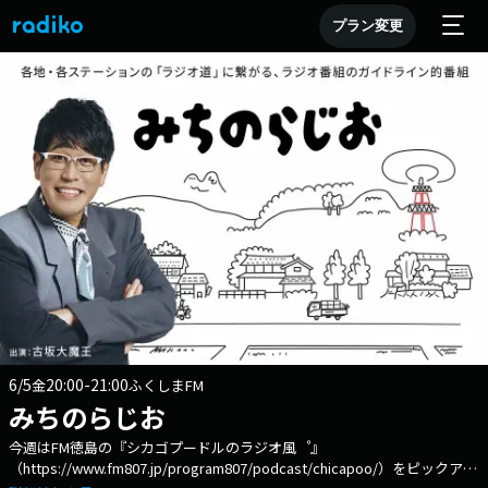
プラン変更
6/5
20:00-21:00
金
ふくしまFM
みちのらじお
今週はFM徳島の『シカゴプードルのラジオ風 ゚』
（https://www.fm807.jp/program807/podcast/chicapoo/）をピックアッ