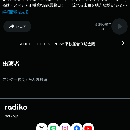
夜は…スペシャル授業WEEK最終日！ 流れる楽曲を聴きながら”あるこ
と”を繋げて、 23:59までに学校掲示板への書き込むと 当選する確率が大
詳細情報を見る
幅にアップ！？ 22:15頃〜【閃光LOCKS!】 SCHOOL OF LOCK!と
Sony Music が タッグを組んで贈る 10 代アーティスト限定の音楽の甲
配信が終了
シェア
子園！ マイナビ閃光ライオット2026 produced by SCHOOL OF
しました
LOCK! そんな“閃光”についての特別授業！！ いよいよ来週末から
３次ライブ審査がスタート！！ 6月13日(土) 東京DAY１ 6月14日(日) 東
京DAY２ ＠渋谷・duo MUSIC EXCHANGE 6月20日(土) 大阪 ＠大
SCHOOL OF LOCK! FRIDAY 学校運営戦略会議
阪・Yogibo META VALLEY 今夜は、３次ライブ審査に進出するアーテ
ィストの中から… 来年春には20歳を迎える「閃光ラストイヤーアーティ
スト」を紹介していきます！ ◇学校運営戦略会議掲示板 番組Web
出演者
サイト：https://www.tfm.co.jp/lock/ メッセージフォーム：
https://www.tfm.co.jp/lock/mail/ FAX：03-3221-1800 Xハッシュタグ
は「#スクールオブロック」 Xアカウントは「@sol_info」
アンジー校長 / たんぼ教頭
radiko.jp