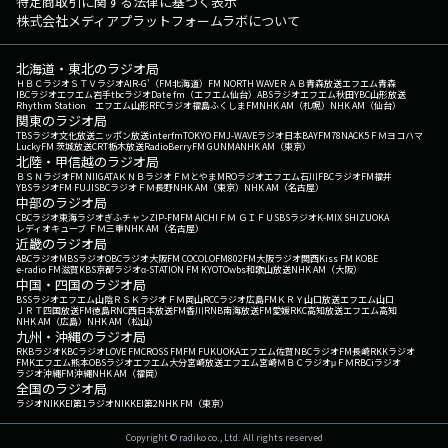
特定商取引に関する法律に基づく表示
株式会社メディアプラットフォームラボについて
北海道・東北のラジオ局
ＨＢＣラジオ
ＳＴＶラジオ
AIR-G'（FM北海道）
FM NORTH WAVE
ＲＡＢ青森放送
エフエム青森
IBCラジオ
エフエム岩手
tbcラジオ
Date fm（エフエム仙台）
ABSラジオ
エフエム秋田
YBC山形放送
Rhythm Station エフエム山形
RFCラジオ福島
ふくしまFM
NHK AM（札幌）
NHK AM（仙台）
関東のラジオ局
TBSラジオ
文化放送
ニッポン放送
interfm
TOKYO FM
J-WAVE
ラジオ日本
BAYFM78
NACK5
ＦＭヨコハマ
LuckyFM 茨城放送
CRT栃木放送
RadioBerry
FM GUNMA
NHK AM（東京）
北陸・甲信越のラジオ局
ＢＳＮラジオ
FM NIIGATA
ＫＮＢラジオ
ＦＭとやま
MROラジオ
エフエム石川
FBCラジオ
FM福井
YBSラジオ
FM FUJI
SBCラジオ
ＦＭ長野
NHK AM（東京）
NHK AM（名古屋）
中部のラジオ局
CBCラジオ
東海ラジオ
ぎふチャン
ZIP-FM
FM AICHI
ＦＭ ＧＩＦＵ
SBSラジオ
K-MIX SHIZUOKA
レディオキューブ ＦＭ三重
NHK AM（名古屋）
近畿のラジオ局
ABCラジオ
MBSラジオ
OBCラジオ大阪
FM COCOLO
FM802
FM大阪
ラジオ関西
Kiss FM KOBE
e-radio FM滋賀
KBS京都ラジオ
α-STATION FM KYOTO
wbs和歌山放送
NHK AM（大阪）
中国・四国のラジオ局
BSSラジオ
エフエム山陰
ＲＳＫラジオ
ＦＭ岡山
RCCラジオ
広島FM
ＫＲＹ山口放送
エフエム山口
ＪＲＴ四国放送
FM徳島
RNC西日本放送
FM香川
RNB南海放送
FM愛媛
RKC高知放送
エフエム高知
NHK AM（広島）
NHK AM（松山）
九州・沖縄のラジオ局
RKBラジオ
KBCラジオ
LOVE FM
CROSS FM
FM FUKUOKA
エフエム佐賀
NBCラジオ
FM長崎
RKKラジオ
FMKエフエム熊本
OBSラジオ
エフエム大分
宮崎放送
エフエム宮崎
ＭＢＣラジオ
μＦＭ
RBCiラジオ
ラジオ沖縄
FM沖縄
NHK AM（福岡）
全国のラジオ局
ラジオNIKKEI第1
ラジオNIKKEI第2
NHK FM（東京）
Copyright © radiko co., Ltd. All rights reserved