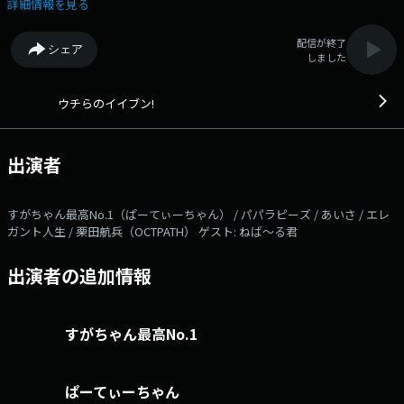
目パートナーはパパラピーズです。 本日もお楽しみに！ ******* この
詳細情報を見る
番組は…好き勝手言いたいことが言えるように見えて、こうあるべきだと
いう 世間体が邪魔して、なにかと生きづらくないですか？自分のイイブ
配信が終了
シェア
ンを ぶつけたい！もっとイーブンに話したい！そんな若者が集まり自由
しました
に本音、 不満、主張、情熱を発信する番組です！ パーソナリティーは
ぱーてぃーちゃんのすがちゃん最高No.1。 ふつおたで、あなたの「一言
いいたいこと（イイブン）」や、番組の感想もお待ちしてます！
ウチらのイイブン!
******** 各種リンク：https://fanme.link/@uchiranoiibun メッセ―ジ
フォーム：https://form.jfn.co.jp/iibun/message X・Instagramアカウン
ト：@uchiranoiibun 番組ハッシュタグ：#ウチイブ 本日のゲスト：
出演者
ねば～る君 番組Webサイト：https://jfn-
pods.com/program/300010420 メッセージフォーム：
https://form.jfn.co.jp/iibun/message Xハッシュタグは「#ウチイ
すがちゃん最高No.1（ぱーてぃーちゃん） / パパラピーズ / あいさ / エレ
ブ」 Xアカウントは「@uchiranoiibun」
ガント人生 / 栗田航兵（OCTPATH） ゲスト: ねば～る君
出演者の追加情報
すがちゃん最高No.1
ぱーてぃーちゃん