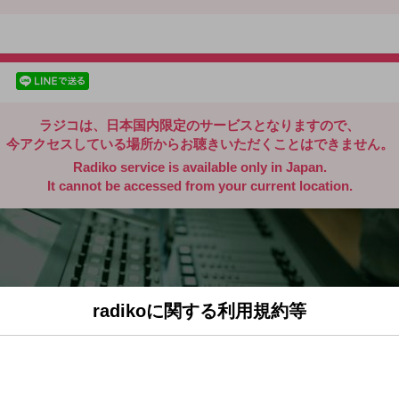
radiko.jp
facebookでシェア
lineでシェア
ラジコは、日本国内限定のサービスとなりますので、
今アクセスしている場所からお聴きいただくことはできません。
Radiko service is available only in Japan.
It cannot be accessed from your current location.
radikoに関する利用規約等