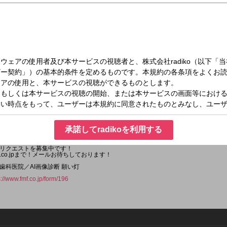
土）11:00～11:30
のちょっとイイね！
承諾してradikoを利用する
ね！”をつじむらさん目線で探していく番組です。
イイね！”を募って紹介、つじむらさんのイイね音楽も放送！
リクエストを募集中です！
f.co.jpまで！メールお待ちしております！
歯科医院／AI画像診断 願い灯
s://www.fmf.co.jp/form/196