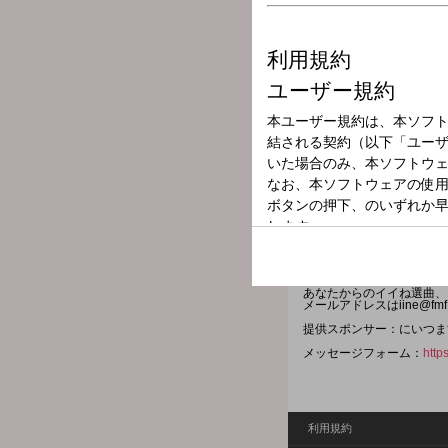
放送局
放送時間
2026年6月6日（
番組名
つじむらゆみこ
ふくしまの“ちょっとイイ
リスナーからの“ちょっと
あなたからのイイね選曲、
メールアドレスはiine@fm
提供スポンサー：にいつま
メッセージフォーム：
http
利用規約