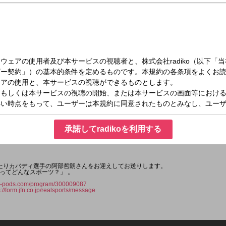
月）05:30～06:00
承諾してradikoを利用する
たりカバディ選手の阿部哲朗さんをお迎えしてお送りします。
ってどんなスポーツ？」 。
jfn-pods.com/program/300009087
s://form.jfn.co.jp/realsports/message