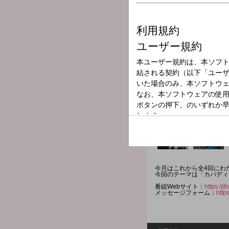
放送局
放送時間
2026年7月6日（
番組名
REAL SPORTS
今月はこれから全4回にわ
今回のテーマは「カバディ
番組Webサイト：
https://
メッセージフォーム：
http