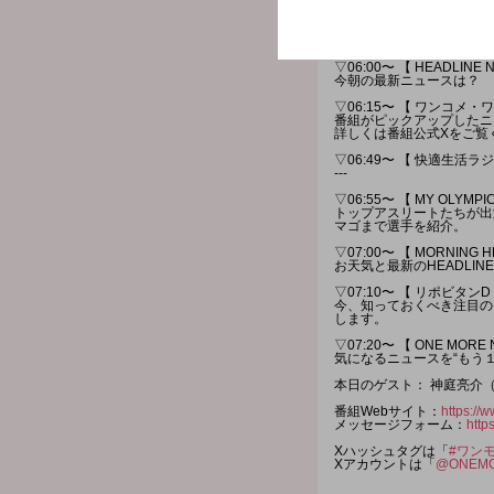
選曲は、【 Best Hit
今週も朝に聴きたい【 Best
[ 時間多少前後する場合が
▽06:00〜 【 HEADLINE 
今朝の最新ニュースは？
▽06:15〜 【 ワンコメ・
番組がピックアップしたニ
詳しくは番組公式Xをご覧
▽06:49〜 【 快適生活
---
▽06:55〜 【 MY OLYMPI
トップアスリートたちが出
マゴまで選手を紹介。
▽07:00〜 【 MORNING H
お天気と最新のHEADLIN
▽07:10〜 【 リポビタンD 
今、知っておくべき注目の
します。
▽07:20〜 【 ONE MORE
気になるニュースを“もう
本日のゲスト： 神庭亮介
番組Webサイト：
https://w
メッセージフォーム：
http
Xハッシュタグは「
#ワン
Xアカウントは「
@ONEMO