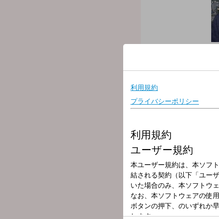
放送局
放送時間
2026年7月6日（
番組名
ONE MORNIN
＜Kis-My-Ft2 玉森
今朝は、6時30分頃にニュー
Kis-My-Ft2 玉森裕
そしてメッセージテーマ、
あなたが職場（もしくは学
【ユージ】と、【吉田明世】
今日も「ONE MORNI
#ワンモ で“あなたの声”