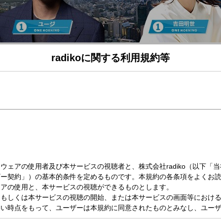
radikoに関する利用規約等
月）06:00～07:30
G
裕太さんのモーニングメッセージをお届け！＞
デジタルシングル「My Affection」をリリースされた、
太さんのモーニングメッセージをお届けします！
ワンコメは「職場の謎」
校）で謎だと思っている慣習、ルール、マナー、七不思議（!?）などを教えてくだ
がお届けする 「ONE MORNING」。
NG」で1日をスタートさせましょう！
も聞かせてください。 詳しくは番組のHPもしくは番組公式Xをご覧ください。