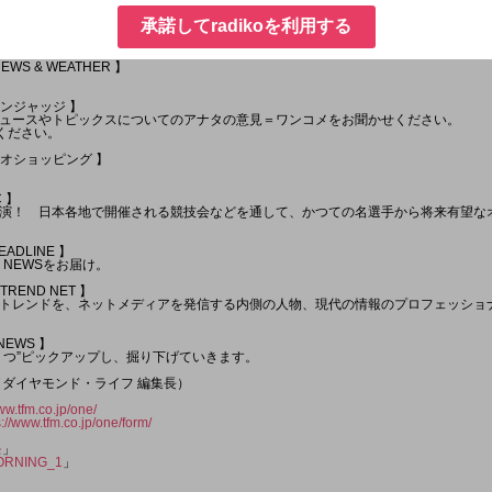
s Morning 】と題して、 朝に心地よい！1日のスタートにピッタリな楽曲をセレクトして
 Hits Request 】、エピソードと共にお待ちしています！！！
承諾してradikoを利用する
あります。また内容も一部変更となる場合があります ]
NEWS & WEATHER 】
ワンジャッジ 】
ュースやトピックスについてのアナタの意見＝ワンコメをお聞かせください。
ください。
ラジオショッピング 】
C 】
演！ 日本各地で開催される競技会などを通して、かつての名選手から将来有望な
EADLINE 】
E NEWSをお届け。
TREND NET 】
トレンドを、ネットメディアを発信する内側の人物、現代の情報のプロフェッショ
 NEWS 】
１つ”ピックアップし、掘り下げていきます。
（ダイヤモンド・ライフ 編集長）
ww.tfm.co.jp/one/
s://www.tfm.co.jp/one/form/
モ
」
RNING_1
」