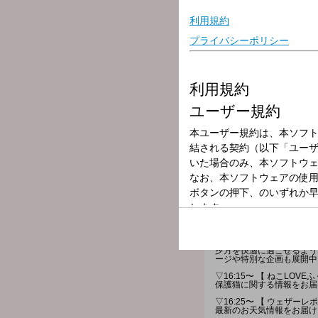
放送局
放送時間
2026年7月6日（
番組名
RADIO GROO
～明日につながる、アナタに
スイッチが“ON”から“O
夕方を快適に過ごせるよう
ージや特別な企画も展開中
▽16:15〜 【 ねこLOVE
保護猫に関する情報をお届
▽16:25〜 【 ウェザーレ
最新のお天気情報をお届け