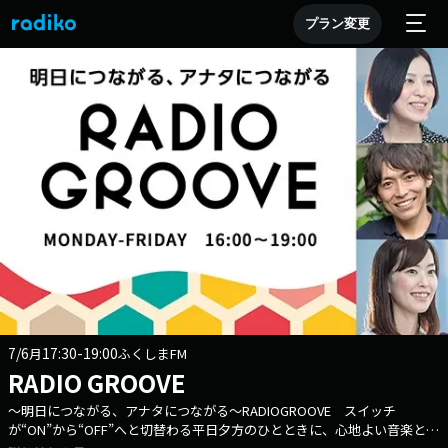
プラン変更
7/6
17:30-19:00
月
ふくしまFM
RADIO GROOVE
～明日につながる、アナタにつながる～RADIOGROOVE スイッチ
が“ON”から“OFF”へと切替わる平日夕方のひとときに、心地よい音楽とパ