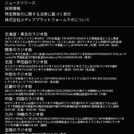
ニュースリリース
採用情報
特定商取引に関する法律に基づく表示
株式会社メディアプラットフォームラボについて
北海道・東北のラジオ局
ＨＢＣラジオ
ＳＴＶラジオ
AIR-G'（FM北海道）
FM NORTH WAVE
ＲＡＢ青森放送
エフエム青森
IBCラジオ
エフエム岩手
tbcラジオ
Date fm（エフエム仙台）
ABSラジオ
エフエム秋田
YBC山形放送
Rhythm Station エフエム山形
RFCラジオ福島
ふくしまFM
NHK AM（札幌）
NHK AM（仙台）
関東のラジオ局
TBSラジオ
文化放送
ニッポン放送
interfm
TOKYO FM
J-WAVE
ラジオ日本
BAYFM78
NACK5
ＦＭヨコハマ
LuckyFM 茨城放送
CRT栃木放送
RadioBerry
FM GUNMA
NHK AM（東京）
北陸・甲信越のラジオ局
ＢＳＮラジオ
FM NIIGATA
ＫＮＢラジオ
ＦＭとやま
MROラジオ
エフエム石川
FBCラジオ
FM福井
YBSラジオ
FM FUJI
SBCラジオ
ＦＭ長野
NHK AM（東京）
NHK AM（名古屋）
中部のラジオ局
CBCラジオ
東海ラジオ
ぎふチャン
ZIP-FM
FM AICHI
ＦＭ ＧＩＦＵ
SBSラジオ
K-MIX SHIZUOKA
レディオキューブ ＦＭ三重
NHK AM（名古屋）
近畿のラジオ局
ABCラジオ
MBSラジオ
OBCラジオ大阪
FM COCOLO
FM802
FM大阪
ラジオ関西
Kiss FM KOBE
e-radio FM滋賀
KBS京都ラジオ
α-STATION FM KYOTO
wbs和歌山放送
NHK AM（大阪）
中国・四国のラジオ局
BSSラジオ
エフエム山陰
ＲＳＫラジオ
ＦＭ岡山
RCCラジオ
広島FM
ＫＲＹ山口放送
エフエム山口
ＪＲＴ四国放送
FM徳島
RNC西日本放送
FM香川
RNB南海放送
FM愛媛
RKC高知放送
エフエム高知
NHK AM（広島）
NHK AM（松山）
九州・沖縄のラジオ局
RKBラジオ
KBCラジオ
LOVE FM
CROSS FM
FM FUKUOKA
エフエム佐賀
NBCラジオ
FM長崎
RKKラジオ
FMKエフエム熊本
OBSラジオ
エフエム大分
宮崎放送
エフエム宮崎
ＭＢＣラジオ
μＦＭ
RBCiラジオ
ラジオ沖縄
FM沖縄
NHK AM（福岡）
全国のラジオ局