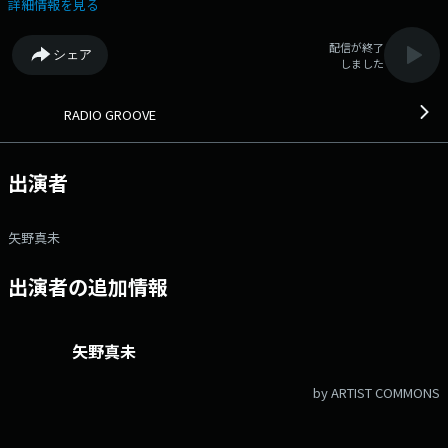
ーソナリティのトークをお届けします。 夕方を快適に過ごせるような音
詳細情報を見る
楽と共に地域のニュース、ウェザー、交通情報などをお送りします。ま
た、ミュージシャンからのメッセージや特別な企画も展開中！あなたから
配信が終了
シェア
の“メッセージ＆リクエスト”お待ちしています！ ▽17:30〜 【 キビタ
しました
ンスマイル～ひとつ、ひとつ、実現する ふくしま～ 】 平日の毎日17：
30から、「福島県」の提供でお送りしている福島県の情報番組です。県の
職員の方や、関係者が出演して、福島県のさまざまな情報を発信していま
RADIO GROOVE
す。番組を聴いて様々なチャレンジ始めよう！ ▽17:49〜 【 トラフィ
ックインフォメーション 】 --- ▽17:52〜 【 プリンストラフィックジ
ャーナル 】 交通情報・交通安全にかかわる情報をお届けします
出演者
▽17:55〜 【 ウェザーレポート 】 --- ▽18:00〜 【 アニバーサリーリ
クエスト 】 --- ▽18:05〜 【 ふくしまFMニュース 】 最新のふくし
まFMニュースをお届けします。 ▽18:10〜 【 ブースト全開！BONDS
矢野真未
タイム 】 --- ▽18:25〜 【 ウェザーレポート 】 --- ▽18:30〜 【
トラフィックインフォメーション 】 --- 番組Webサイト：
出演者の追加情報
https://www.fmf.co.jp/radio/radio_groove/ メールアドレス：
rg@fmf.co.jp メッセージフォーム：https://www.fmf.co.jp/form/3
FAX：024-991-9800 Xハッシュタグは「#レディグル」 Xアカウント
は「@fmfRADIOGROOVE」
矢野真未
by ARTIST COMMONS