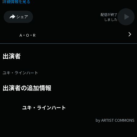
レコメンド！ジャンル別に音楽を掘り下げます♪ 19時台：やさしく歌
詳細情報を見る
って / ロバータ・フラック 20時台：～Rock Bar Rhinehart～ 粋でモ
ダンなロックバー「ラインハート」へようこそ！ 今夜は「ロック・ドラ
配信が終了
シェア
マー列伝」第三夜。 「ジンジャー・ベイカー」の音楽史に残る逸話とと
しました
もに 名盤から名曲をお届けします♪ ▽19:55〜 【 ふくしまFMニュー
ス 】 --- ▽20:55〜 【 ふくしまFMニュース 】 --- 番組Webサイ
ト：http://www.jfn.jp/aor/ メッセージフォーム：
A・O・R
https://form.jfn.co.jp/aor/message
出演者
ユキ・ラインハート
出演者の追加情報
ユキ・ラインハート
by ARTIST COMMONS