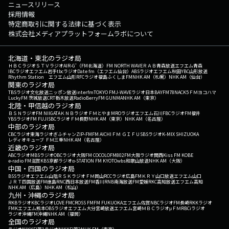
ニュースリリース
採用情報
特定商取引に関する法律に基づく表示
株式会社メディアプラットフォームラボについて
北海道・東北のラジオ局
ＨＢＣラジオ
ＳＴＶラジオ
AIR-G'（FM北海道）
FM NORTH WAVE
ＲＡＢ青森放送
エフエム青森
IBCラジオ
エフエム岩手
tbcラジオ
Date fm（エフエム仙台）
ABSラジオ
エフエム秋田
YBC山形放送
Rhythm Station エフエム山形
RFCラジオ福島
ふくしまFM
NHK AM（札幌）
NHK AM（仙台）
関東のラジオ局
TBSラジオ
文化放送
ニッポン放送
interfm
TOKYO FM
J-WAVE
ラジオ日本
BAYFM78
NACK5
ＦＭヨコハマ
LuckyFM 茨城放送
CRT栃木放送
RadioBerry
FM GUNMA
NHK AM（東京）
北陸・甲信越のラジオ局
ＢＳＮラジオ
FM NIIGATA
ＫＮＢラジオ
ＦＭとやま
MROラジオ
エフエム石川
FBCラジオ
FM福井
YBSラジオ
FM FUJI
SBCラジオ
ＦＭ長野
NHK AM（東京）
NHK AM（名古屋）
中部のラジオ局
CBCラジオ
東海ラジオ
ぎふチャン
ZIP-FM
FM AICHI
ＦＭ ＧＩＦＵ
SBSラジオ
K-MIX SHIZUOKA
レディオキューブ ＦＭ三重
NHK AM（名古屋）
近畿のラジオ局
ABCラジオ
MBSラジオ
OBCラジオ大阪
FM COCOLO
FM802
FM大阪
ラジオ関西
Kiss FM KOBE
e-radio FM滋賀
KBS京都ラジオ
α-STATION FM KYOTO
wbs和歌山放送
NHK AM（大阪）
中国・四国のラジオ局
BSSラジオ
エフエム山陰
ＲＳＫラジオ
ＦＭ岡山
RCCラジオ
広島FM
ＫＲＹ山口放送
エフエム山口
ＪＲＴ四国放送
FM徳島
RNC西日本放送
FM香川
RNB南海放送
FM愛媛
RKC高知放送
エフエム高知
NHK AM（広島）
NHK AM（松山）
九州・沖縄のラジオ局
RKBラジオ
KBCラジオ
LOVE FM
CROSS FM
FM FUKUOKA
エフエム佐賀
NBCラジオ
FM長崎
RKKラジオ
FMKエフエム熊本
OBSラジオ
エフエム大分
宮崎放送
エフエム宮崎
ＭＢＣラジオ
μＦＭ
RBCiラジオ
ラジオ沖縄
FM沖縄
NHK AM（福岡）
全国のラジオ局