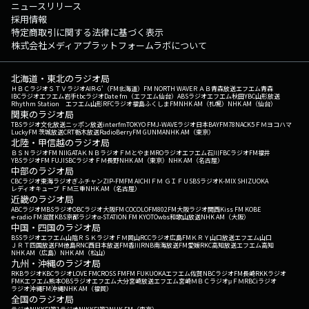
ニュースリリース
こと、しんどかったことなど、何でもOKです！ Saucy LOCKS!掲示板へ
採用情報
の書き込み、またはメールで送ってください！ 普通のど真ん中を決め
特定商取引に関する法律に基づく表示
る「普通of普通」 生徒の「しんどいな～」と思っていることを聞く「普
株式会社メディアプラットフォームラボについて
通にしんどい」 Saucy Dog先生への質問や話したいことなどは「普通に
聴きたい」まで！ ★Saucy LOCKS!掲示板へ ★Saucy Dog先生へのメ
ールはコチラ! ★Saucy LOCKS!の放送後記は▶︎コチラから! ◎番組公
北海道・東北のラジオ局
式SNSもチェックしてね! ◇Twitter ◇LINE ◇YouTube ◇TikTok
ＨＢＣラジオ
ＳＴＶラジオ
AIR-G'（FM北海道）
FM NORTH WAVE
ＲＡＢ青森放送
エフエム青森
IBCラジオ
エフエム岩手
tbcラジオ
Date fm（エフエム仙台）
ABSラジオ
エフエム秋田
YBC山形放送
◇Instagram ▽23:00〜 【 描け！未来の青写真 Blue Print supported
Rhythm Station エフエム山形
RFCラジオ福島
ふくしまFM
NHK AM（札幌）
NHK AM（仙台）
関東のラジオ局
by MIZUHO 】 君の青さは、未来の可能性を示す挑戦者の証。君が描く
TBSラジオ
文化放送
ニッポン放送
interfm
TOKYO FM
J-WAVE
ラジオ日本
BAYFM78
NACK5
ＦＭヨコハマ
青写真は、未来の君を映し出す。 この授業では、生徒の君が描いてい
LuckyFM 茨城放送
CRT栃木放送
RadioBerry
FM GUNMA
NHK AM（東京）
る青き「夢」に大きなエールを送って行きます。 番組でメッセージを
北陸・甲信越のラジオ局
ＢＳＮラジオ
FM NIIGATA
ＫＮＢラジオ
ＦＭとやま
MROラジオ
エフエム石川
FBCラジオ
FM福井
紹介された生徒にはオリジナルQUOカードPay 3,000円分をプレゼン
YBSラジオ
FM FUJI
SBCラジオ
ＦＭ長野
NHK AM（東京）
NHK AM（名古屋）
ト！ ▽23:10〜 【 Saucy LOCKS! 】 毎週火曜日は、みんなの普通を
中部のラジオ局
受け止める！ 普通の講師・Saucy Dog先生による「Saucy
CBCラジオ
東海ラジオ
ぎふチャン
ZIP-FM
FM AICHI
ＦＭ ＧＩＦＵ
SBSラジオ
K-MIX SHIZUOKA
レディオキューブ ＦＭ三重
NHK AM（名古屋）
LOCKS!」 ▽23:55〜 【 矢沢永吉 Sweet Rock'n'Roll 】 半世紀以上に
近畿のラジオ局
わたって常に音楽シーンの第一線で活躍し、走り続ける矢沢永吉。 今年
ABCラジオ
MBSラジオ
OBCラジオ大阪
FM COCOLO
FM802
FM大阪
ラジオ関西
Kiss FM KOBE
e-radio FM滋賀
KBS京都ラジオ
α-STATION FM KYOTO
wbs和歌山放送
NHK AM（大阪）
のMUSIC AWARDS JAPANでも、圧巻のレジェンド・パフォーマンスを披
中国・四国のラジオ局
露してくれました。 1975年のソロ・デビューから50年となる節目の年
BSSラジオ
エフエム山陰
ＲＳＫラジオ
ＦＭ岡山
RCCラジオ
広島FM
ＫＲＹ山口放送
エフエム山口
に、時に甘く、時に大胆に、あなたを包んでくれる、彼の魅力あるサウン
ＪＲＴ四国放送
FM徳島
RNC西日本放送
FM香川
RNB南海放送
FM愛媛
RKC高知放送
エフエム高知
NHK AM（広島）
NHK AM（松山）
ドに酔いしれてみませんか？ 本日のゲスト： 『ユイカ』 番組
九州・沖縄のラジオ局
Webサイト：https://www.tfm.co.jp/lock メッセージフォーム：
RKBラジオ
KBCラジオ
LOVE FM
CROSS FM
FM FUKUOKA
エフエム佐賀
NBCラジオ
FM長崎
RKKラジオ
FMKエフエム熊本
OBSラジオ
エフエム大分
宮崎放送
エフエム宮崎
ＭＢＣラジオ
μＦＭ
RBCiラジオ
https://www.tfm.co.jp/lock/mail/ FAX：03-3221-1800 Xハッシュタグ
ラジオ沖縄
FM沖縄
NHK AM（福岡）
全国のラジオ局
は「#スクールオブロック」 Xアカウントは「@sol_info」