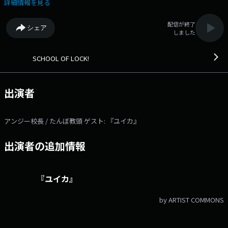
ライター『ユイカ』先生が来校！ お届けする授業は「恋は見えな
詳細情報を見る
い」 好きな人がいる。でも、ちょっとうまくいく未来が見えない！
片思いをしているけど、両思いになれるかどうか正直分からない。 今夜
配信が終了
シェア
はそんな、先が見えない恋に悩んでいる生徒の相談に乗っていきま
しました
す。 メッセージは学校掲示板・メール・LINEで募集。 生放送中に電
話で相談に乗ってほしい生徒は、電話番号の登録も忘れずに！ ---番組
へのメッセージはコチラから!--- ◇学校掲示板に書き込む（掲示板は登
SCHOOL OF LOCK!
録無料のアプリです!） ◇メールを送る ◇公式LINEアカウントから送
る ◇FAXを送る：03-3221-1800 ★番組WEBサイトはコチラ! 【今夜
の時間割】 ▽22:00～『生放送教室①』＜アンジー校長・たんぼ教頭・
出演者
『ユイカ』＞ ▽22:18頃～ 『コレサワLOCKS!』＜コレサワ＞ ▽22:30
頃～『生放送教室②』＜アンジー校長・たんぼ教頭・『ユイカ』＞
▽22:55頃～(一部地域を除き)『リズム＆メモリー』 ▽23:00～『描け！
アンジー校長 / たんぼ教頭 ゲスト: 『ユイカ』
未来の青写真 Blue Print supported by MIZUHO』 ▽23:08頃～『Saucy
LOCKS!』＜Saucy Dog＞ ▽23:30頃～『生放送教室③』＜アンジー校
出演者の追加情報
長・たんぼ教頭・『ユイカ』＞ SCHOOL OF LOCK!は毎日入れ替わりで
アーティスト講師が登場! 各曜日の詳しい時間割はSCHOOL OF LOCK!の
入学のしおりをチェック! ---今夜の各LOCKS!の授業内容はコチラ!---
▽22:15頃～『コレサワLOCKS!』 毎月1週目は、我が校の “歌う保健室の
『ユイカ』
講師” コレサワ先生による「コレサワLOCKS!」が開講！ 今夜はコレサ
ワLOKS!のメイン授業『きみと恋バナ♡』を開催！ 7月7日「七夕」当
by ARTIST COMMONS
日！遠距離恋愛に悩んでいる生徒に逆電していきます♡ 逆電で授業に
参加したい生徒は［コレサワ掲示板］もしくは［メール］にメッセージを
送ってね！ （電話希望の生徒は【掲示板登録】と【電話番号の登録】も