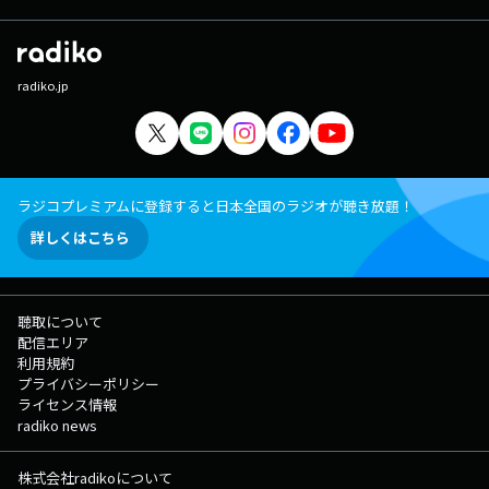
忘れずに！） 直接逆電で恋バナを聞かせてくれた生徒には、コレサワ
先生のメッセージ付き “恋のお守りピック” をプレゼント！ みんなから
の "恋バナ書き込み" 待ってます！ Xでは「#コレサワLOCKS」でポス
トしてください♡ ★コレサワLOCKS!掲示板へ ★コレサワLOCKS!の
radiko.jp
メールフォーム ★コレサワLOCKS!の放送後記は▶︎コチラから!
▽22:55頃～(一部地域を除き)『リズム＆メモリー』 日々の勉強で！受験
勉強で！ なかなか覚えられない “暗記もの” をリズム１つでメモリーし
ていく新授業。 リズムに乗せて、どんどん暗記していこう！ ◇特設サ
イト ▽23:00〜23:06 「描け！未来の青写真 Blue Print supported by
MIZUHO」 君の青さは、未来の可能性を示す挑戦者の証。 君が描く
ラジコプレミアムに登録すると日本全国のラジオが聴き放題！
青写真は、未来の君を映し出す。 君が描いている青き "夢" に、アン
ジー校長・たんぼ教頭がエールを送っていきます！ 紹介した生徒には、
詳しくはこちら
オリジナルデザインのクオカードペイ3,000円分をプレゼント！ メッ
セージは特設サイトのメールフォームか、SNSのXで受け付け中！ Xでポ
ストする時はSCHOOL OF LOCK!の公式Xをフォローして、 #スクールオ
ブロック / #ブループリント をつけてエピソードとともにポストしてくだ
聴取について
さい。 さらに君のエピソードが、 みずほフィナンシャルグループの公
配信エリア
式TiktokとInstagramで展開中のショートドラマ 「青くていいんだ。」
利用規約
内でショートドラマ化されるかもしれません！ ▽23:08頃～『Saucy
プライバシーポリシー
LOCKS!』＜Saucy Dog＞ 毎週火曜日は、みんなの普通を受け止め
ライセンス情報
る！ 普通の講師・Saucy Dog先生による「Saucy LOCKS!」 今夜の
radiko news
授業は、彼氏と別れるか悩んでいてしんどいという生徒の「普通にしんど
い」の授業です。 「普通」ということは、生徒のみんなの「日常」で
株式会社radikoについて
あり、生徒のみんなの「全て」。 日常の楽しかったことやうれしかった