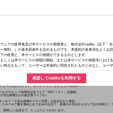
水）11:00～11:30
ズ
承諾してradikoを利用する
飛」さんが登場！
イビーさんのユニット「ホフディラン」がデビュー30周年！！
ールでデビュー30周年記念ライブ「30ディラン」を開催♪
Tで小宮山雄飛さんの誕生祭ライブも♪
刊エッセイ『小宮山雄飛のツマミ百景』が晶文社から発売。
というルールで書き溜めたおつまみのお話で、食通の小宮山さんならではの内容に！
ら、美味しいお話まで、たっぷりとうかがいます。