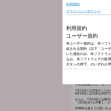
放送局
放送時間
2026年7月8日（
番組名
ディア・フレン
ホフディランの「小宮山雄
小宮山雄飛さんとワタナベ
7月12日には渋谷さくらホ
8月16日には代官山UNI
さらに、7月24日には新
「1日1話を1カ月書く」
30周年を迎えての思いか