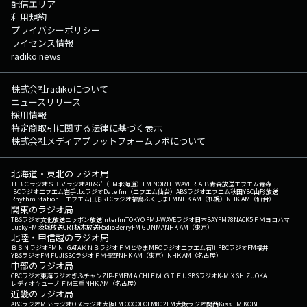
配信エリア
利用規約
プライバシーポリシー
ライセンス情報
radiko news
株式会社radikoについて
ニュースリリース
採用情報
特定商取引に関する法律に基づく表示
株式会社メディアプラットフォームラボについて
北海道・東北のラジオ局
ＨＢＣラジオ
ＳＴＶラジオ
AIR-G'（FM北海道）
FM NORTH WAVE
ＲＡＢ青森放送
エフエム青森
IBCラジオ
エフエム岩手
tbcラジオ
Date fm（エフエム仙台）
ABSラジオ
エフエム秋田
YBC山形放送
Rhythm Station エフエム山形
RFCラジオ福島
ふくしまFM
NHK AM（札幌）
NHK AM（仙台）
関東のラジオ局
TBSラジオ
文化放送
ニッポン放送
interfm
TOKYO FM
J-WAVE
ラジオ日本
BAYFM78
NACK5
ＦＭヨコハマ
LuckyFM 茨城放送
CRT栃木放送
RadioBerry
FM GUNMA
NHK AM（東京）
北陸・甲信越のラジオ局
ＢＳＮラジオ
FM NIIGATA
ＫＮＢラジオ
ＦＭとやま
MROラジオ
エフエム石川
FBCラジオ
FM福井
YBSラジオ
FM FUJI
SBCラジオ
ＦＭ長野
NHK AM（東京）
NHK AM（名古屋）
中部のラジオ局
CBCラジオ
東海ラジオ
ぎふチャン
ZIP-FM
FM AICHI
ＦＭ ＧＩＦＵ
SBSラジオ
K-MIX SHIZUOKA
レディオキューブ ＦＭ三重
NHK AM（名古屋）
近畿のラジオ局
ABCラジオ
MBSラジオ
OBCラジオ大阪
FM COCOLO
FM802
FM大阪
ラジオ関西
Kiss FM KOBE