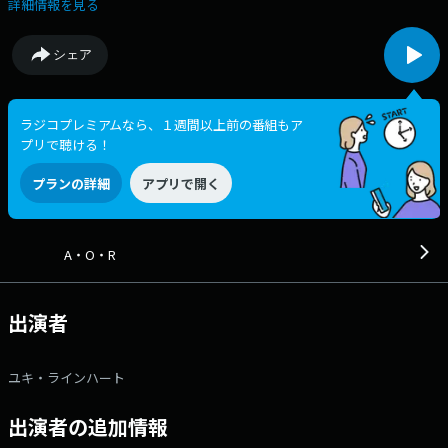
メンド！ジャンル別に音楽を掘り下げていく。 19時台：サタデー イ
詳細情報を見る
ン ザ パーク シカゴ 20時台：世界に響くTHE SONGS OF JAPAN
集 高中正義特集 ▽19:55〜 【 ふくしまFMニュース 】 ---
シェア
▽20:55〜 【 ふくしまFMニュース 】 --- 番組Webサイト：
http://www.jfn.jp/aor/ メッセージフォーム：
https://form.jfn.co.jp/aor/message
ラジコプレミアムなら、１週間以上前の番組もア
プリで聴ける！
プランの詳細
アプリで開く
A・O・R
出演者
ユキ・ラインハート
出演者の追加情報