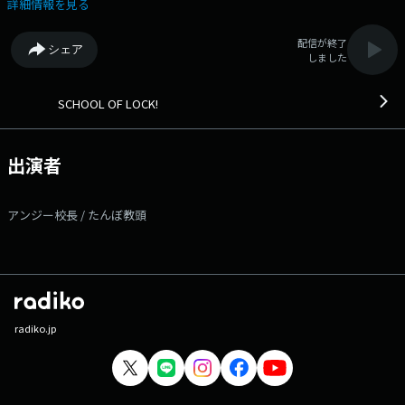
電」 最近君が溜め込んでいる不満、今日はそれが何の「もーーー！」
詳細情報を見る
なのかを教えてほしい。 友達と喧嘩しちゃって「もーーー！」 先生
に理不尽に怒られて「もーーー！」 色々と上手くいかない自分に「もー
配信が終了
シェア
ーー！」など！ 君がなんの不満の「もーーー」を抱えているのかを［学
しました
校掲示板］、もしくは［公式ライン］や［メール］に書き込んでくださ
い。 君からの「もーーー！」をアンジー校長・たんぼ教頭が受け止め
ます！ SCHOOL OF LOCK!は今夜も10時に開校 ☆彡 ---番組へのメッ
SCHOOL OF LOCK!
セージはコチラから!--- ◇学校掲示板に書き込む（掲示板は登録無料の
アプリです!） ◇メールを送る ◇公式LINEアカウントから送る ◇FAX
を送る：03-3221-1800 ★番組WEBサイトはコチラ! 【今夜の時間
出演者
割】 ▽22:00～『生放送教室①』＜アンジー校長・たんぼ教頭＞
▽22:18頃～『コレサワLOCKS!』＜コレサワ＞ ▽22:30頃～『生放送教室
②』＜アンジー校長・たんぼ教頭＞ ▽22:55頃～(一部地域を除き)『リズ
アンジー校長 / たんぼ教頭
ム＆メモリー supported by アロンアルフア』 ▽23:00頃～『SCHOOL
OF LOCK!放送部 君だけの歌』 ▽23:08頃～『ChevonLOCKS!』＜Chevon
＞ ▽23:30頃～『生放送教室③』＜アンジー校長・たんぼ教頭＞
SCHOOL OF LOCK!は毎日入れ替わりでアーティスト講師が登場! 各曜日
の詳しい時間割はSCHOOL OF LOCK!の入学のしおりをチェック! ---各
LOCKS!・部活動の授業内容はコチラ!--- ▽22:18頃～『コレサワ
LOCKS!』 毎月1週目は、我が校の “歌う保健室の講師” コレサワ先生に
radiko.jp
よる「コレサワLOCKS!」が開講！ 今夜は、月に1度の弾き語り
DAY！ さらに、コレサワ先生が “音楽を始めたきっかけ” を話してくれま
す！ 音楽について聞きたいこと、相談したいことなど自由に［コレサ
ワ掲示板］に書き込んでください。 メッセージは［メール］からでも大