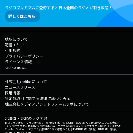
丈夫です◎ Xでのポストは「#コレサワLOCKS」で待ってます♡ ★
ラジコプレミアムに登録すると日本全国のラジオが聴き放題！
コレサワLOCKS!掲示板へ ★コレサワLOCKS!のメールフォーム ★コレ
サワLOCKS!の放送後記は▶︎コチラから! ▽22:55頃～(一部地域を除き)
詳しくはこちら
『リズム＆メモリー supported by アロンアルフア』 日々の勉強で！受
験勉強で！ なかなか覚えられない “暗記もの” をリズム１つでメモリー
していく新授業。 リズムに乗せて、どんどん暗記していこう！ ◇特設
サイト ▽23:00〜23:06 『SCHOOL OF LOCK!放送部 君だけの歌
聴取について
supported by JASRAC』 生徒のみんなの"大事な人に届けたい曲"を、ラ
配信エリア
ジオの電波を使って届けてもらう時間です！ 電話で曲を届けてくれた生
利用規約
徒には、QUOカード3000円分をプレゼント！ ◇応募はこちら（特設サ
プライバシーポリシー
イト）から！ ▽23:08頃～『Chevon LOCKS!』 毎週水曜 23時8分か
ライセンス情報
らは ことばを深める「言語深化論の講師」 Chevon先生による『Chevon
radiko news
LOCKS!』を開講 今夜は圧倒的提出数を誇る【小説1ページ目大賞】の
課題を紹介していきます！ 小説の冒頭、いわば1ページ目だけを「100
文字以内」で書いて送ってもらう課題。 ※あくまで小説の冒頭というの
株式会社radikoについて
がポイント！ Xでのポストは「#ChevonLOCKS」！ Chevon LOCKS!
ニュースリリース
へのメッセージを大募集！ メッセージは、【Chevon LOCKS!掲示板】か
採用情報
【Chevon LOCKS!のメールフォーム】まで！ ★ChevonLOCKS!掲示板
特定商取引に関する法律に基づく表示
へ ★Chevon先生へのメールはコチラ! ★ChevonLOCKS!の放送後記は
株式会社メディアプラットフォームラボについて
▶︎コチラから! ◎番組公式SNSもチェックしてね! ◇Twitter
◇LINE ◇YouTube ◇TikTok ◇Instagram ▽22:55〜 【 リズム＆メ
北海道・東北のラジオ局
モリー supported by アロンアルフア 】 "受験の極意 暗記の奥義 ビート
ＨＢＣラジオ
ＳＴＶラジオ
AIR-G'（FM北海道）
FM NORTH WAVE
ＲＡＢ青森放送
エフエム青森
で攻略 受験をチート リズムでメモリー 一歩一歩 みんなでつかもうビクト
IBCラジオ
エフエム岩手
tbcラジオ
Date fm（エフエム仙台）
ABSラジオ
エフエム秋田
YBC山形放送
Rhythm Station エフエム山形
RFCラジオ福島
ふくしまFM
NHK AM（札幌）
NHK AM（仙台）
リー!!" リズムに乗って、毎日暗記していこう！ 「君が暗記したいこ