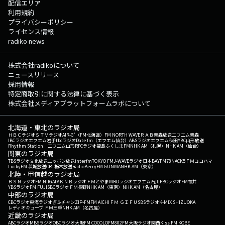
配信エリア
利用規約
プライバシーポリシー
ライセンス情報
radiko news
株式会社radikoについて
ニュースリリース
採用情報
特定商取引に関する法律に基づく表示
株式会社メディアプラットフォームラボについて
北海道・東北のラジオ局
ＨＢＣラジオ
ＳＴＶラジオ
AIR-G'（FM北海道）
FM NORTH WAVE
ＲＡＢ青森放送
エフエム青森
IBCラジオ
エフエム岩手
tbcラジオ
Date fm（エフエム仙台）
ABSラジオ
エフエム秋田
YBC山形放送
Rhythm Station エフエム山形
RFCラジオ福島
ふくしまFM
NHK AM（札幌）
NHK AM（仙台）
関東のラジオ局
TBSラジオ
文化放送
ニッポン放送
interfm
TOKYO FM
J-WAVE
ラジオ日本
BAYFM78
NACK5
ＦＭヨコハマ
LuckyFM 茨城放送
CRT栃木放送
RadioBerry
FM GUNMA
NHK AM（東京）
北陸・甲信越のラジオ局
ＢＳＮラジオ
FM NIIGATA
ＫＮＢラジオ
ＦＭとやま
MROラジオ
エフエム石川
FBCラジオ
FM福井
YBSラジオ
FM FUJI
SBCラジオ
ＦＭ長野
NHK AM（東京）
NHK AM（名古屋）
中部のラジオ局
CBCラジオ
東海ラジオ
ぎふチャン
ZIP-FM
FM AICHI
ＦＭ ＧＩＦＵ
SBSラジオ
K-MIX SHIZUOKA
レディオキューブ ＦＭ三重
NHK AM（名古屋）
近畿のラジオ局
ABCラジオ
MBSラジオ
OBCラジオ大阪
FM COCOLO
FM802
FM大阪
ラジオ関西
Kiss FM KOBE