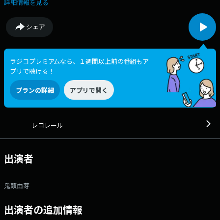
は少し深くなる。 聴くほどに知り、知るほどに寄り道が楽しくなる、レ
詳細情報を見る
コレール。 毎日アップデートされる”世の中の今と小さな変化“をやさし
く、 分かりやすく音楽にのせてお届けしていきます。 パーソナリティは
シェア
鬼頭由芽が担当。 木曜日のレコレールは、 2時台に、「生活はどう
変わる？食品の消費税1%へ」をテーマに、慶應義塾大学 経済学部教授 土
居丈朗さんに解説して頂きます。 3時台は祝祭系音楽エンターテイン
メント集団「カルナバケーション」から、ボーカルのカンタス村田さんと
ラジコプレミアムなら、１週間以上前の番組もア
ドラムの岡部量平さんをゲストにお迎えします。 メッセージ・リクエ
プリで聴ける！
スト曲はコチラから♪ https://audee.jp/program/show/300004982
https://twitter.com/recorrer_jfn #レコレール をつけて投稿してくだ
プランの詳細
アプリで開く
さい♪ ▽14:15〜 【 JFNラジオショッピング 】 JFNラジオショッピ
ング ▽14:30〜 【 快適生活ラジオショッピング 】 快適生活ラジオシ
ョッピングです。 ▽14:55〜 【 IMP.のIMPickup 】 平日の午後IMP.の
メンバーが毎日登場！ 今夜、誰かに教えたくなる「今日はなんの日？」
レコレール
雑学をメンバーの感性のままにおしゃべり。 誰もが押さえておくべきお
役立ち情報から、今日が少しだけ楽しく思える細かなトリビアまでお届け
します。 毎週土曜日14:55～アフタートークを配信中！ 番組の感想
出演者
や、メンバーへの質問・相談、アフタートークのトークテーマなどな
ど、 メッセージフォームからぜひご参加ください！ ＝＝＝ 各局のオ
ンエア時間（24年10月現在）＝＝＝ ★ラジオの聞き方 →
鬼頭由芽
https://www.tfm.co.jp/listen/ ・TOKYO FM＆JFN34局：月～金 14:55-
15:00 ・FM大阪＆エフエム沖縄：月～金 23:55-24:00 ・FMぐんま＆エ
フエム秋田：月～金 13:55-14:00 ▽15:55〜 【 ふくしまFMニュース
出演者の追加情報
】 --- 番組Webサイト：https://jfn-