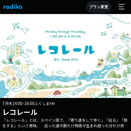
プラン変更
7/9
14:00-16:00
木
ふくしまFM
レコレール
「レコレール」とは、スペイン語で、「寄り道をして歩く」「巡る」「旅
をする」という意味。 巡った道の数だけ物語が生まれ廻った分だけ世界