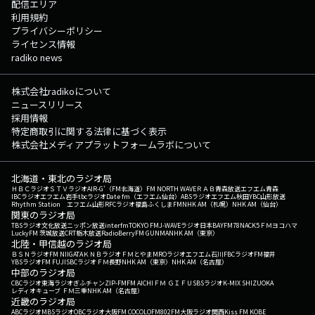
配信エリア
利用規約
プライバシーポリシー
ライセンス情報
radiko news
株式会社radikoについて
ニュースリリース
採用情報
特定商取引に関する法律に基づく表示
株式会社メディアプラットフォームラボについて
北海道・東北のラジオ局
ＨＢＣラジオ
ＳＴＶラジオ
AIR-G'（FM北海道）
FM NORTH WAVE
ＲＡＢ青森放送
エフエム青森
IBCラジオ
エフエム岩手
tbcラジオ
Date fm（エフエム仙台）
ABSラジオ
エフエム秋田
YBC山形放送
Rhythm Station エフエム山形
RFCラジオ福島
ふくしまFM
NHK AM（札幌）
NHK AM（仙台）
関東のラジオ局
TBSラジオ
文化放送
ニッポン放送
interfm
TOKYO FM
J-WAVE
ラジオ日本
BAYFM78
NACK5
ＦＭヨコハマ
LuckyFM 茨城放送
CRT栃木放送
RadioBerry
FM GUNMA
NHK AM（東京）
北陸・甲信越のラジオ局
ＢＳＮラジオ
FM NIIGATA
ＫＮＢラジオ
ＦＭとやま
MROラジオ
エフエム石川
FBCラジオ
FM福井
YBSラジオ
FM FUJI
SBCラジオ
ＦＭ長野
NHK AM（東京）
NHK AM（名古屋）
中部のラジオ局
CBCラジオ
東海ラジオ
ぎふチャン
ZIP-FM
FM AICHI
ＦＭ ＧＩＦＵ
SBSラジオ
K-MIX SHIZUOKA
レディオキューブ ＦＭ三重
NHK AM（名古屋）
近畿のラジオ局
ABCラジオ
MBSラジオ
OBCラジオ大阪
FM COCOLO
FM802
FM大阪
ラジオ関西
Kiss FM KOBE