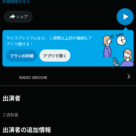
ーソナリティのトークをお届けします。 夕方を快適に過ごせるような音
詳細情報を見る
楽と共に地域のニュース、ウェザー、交通情報などをお送りします。ま
た、ミュージシャンからのメッセージや特別な企画も展開中！あなたから
シェア
の“メッセージ＆リクエスト”お待ちしています！ ▽16:10〜 【 【第
2・4週】スマートリンクタウンいわき中央台 presents SMART LINK LIFE
】 いわき市の「いわきニュータウン」中央台・高久地区で整備が進んで
いる「スマートリンクタウンいわき中央台」の完成に迫りながら、「”半
ラジコプレミアムなら、１週間以上前の番組もア
歩先の未来”のライフスタイル」をテーマに、新しいライフスタイル・暮
プリで聴ける！
らしのヒントを探っていくプログラムです。 ▽16:25〜 【 ウェザーレ
ポート 】 最新のお天気情報をお届けします ▽17:00〜 【 ふくしま
プランの詳細
アプリで開く
FMニュース 】 --- 番組Webサイト：
https://www.fmf.co.jp/radio/radio_groove/ メールアドレス：
rg@fmf.co.jp メッセージフォーム：https://www.fmf.co.jp/form/3
FAX：024-991-9800 Xハッシュタグは「#レディグル」 Xアカウント
RADIO GROOVE
は「@fmfRADIOGROOVE」
出演者
三吉梨香
出演者の追加情報