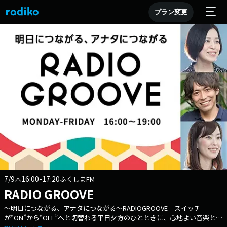
プラン変更
7/9
16:00-17:20
木
ふくしまFM
RADIO GROOVE
～明日につながる、アナタにつながる～RADIOGROOVE スイッチ
が“ON”から“OFF”へと切替わる平日夕方のひとときに、心地よい音楽とパ