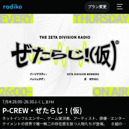
プラン変更
7/9
26:00-26:30
木
ふくしまFM
P-CREW・ぜたらじ！(仮)
ネットインフルエンサー、ゲーム実況者、アーティスト、俳優…エンター
テイメントの世界で唯一無二の存在感を放つ人物たちが登場。 ８組の異