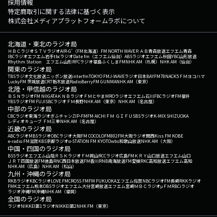
採用情報
特定商取引に関する法律に基づく表示
株式会社メディアプラットフォームラボについて
北海道・東北のラジオ局
ＨＢＣラジオ
ＳＴＶラジオ
AIR-G'（FM北海道）
FM NORTH WAVE
ＲＡＢ青森放送
エフエム青森
IBCラジオ
エフエム岩手
tbcラジオ
Date fm（エフエム仙台）
ABSラジオ
エフエム秋田
YBC山形放送
Rhythm Station エフエム山形
RFCラジオ福島
ふくしまFM
NHK AM（札幌）
NHK AM（仙台）
関東のラジオ局
TBSラジオ
文化放送
ニッポン放送
interfm
TOKYO FM
J-WAVE
ラジオ日本
BAYFM78
NACK5
ＦＭヨコハマ
LuckyFM 茨城放送
CRT栃木放送
RadioBerry
FM GUNMA
NHK AM（東京）
北陸・甲信越のラジオ局
ＢＳＮラジオ
FM NIIGATA
ＫＮＢラジオ
ＦＭとやま
MROラジオ
エフエム石川
FBCラジオ
FM福井
YBSラジオ
FM FUJI
SBCラジオ
ＦＭ長野
NHK AM（東京）
NHK AM（名古屋）
中部のラジオ局
CBCラジオ
東海ラジオ
ぎふチャン
ZIP-FM
FM AICHI
ＦＭ ＧＩＦＵ
SBSラジオ
K-MIX SHIZUOKA
レディオキューブ ＦＭ三重
NHK AM（名古屋）
近畿のラジオ局
ABCラジオ
MBSラジオ
OBCラジオ大阪
FM COCOLO
FM802
FM大阪
ラジオ関西
Kiss FM KOBE
e-radio FM滋賀
KBS京都ラジオ
α-STATION FM KYOTO
wbs和歌山放送
NHK AM（大阪）
中国・四国のラジオ局
BSSラジオ
エフエム山陰
ＲＳＫラジオ
ＦＭ岡山
RCCラジオ
広島FM
ＫＲＹ山口放送
エフエム山口
ＪＲＴ四国放送
FM徳島
RNC西日本放送
FM香川
RNB南海放送
FM愛媛
RKC高知放送
エフエム高知
NHK AM（広島）
NHK AM（松山）
九州・沖縄のラジオ局
RKBラジオ
KBCラジオ
LOVE FM
CROSS FM
FM FUKUOKA
エフエム佐賀
NBCラジオ
FM長崎
RKKラジオ
FMKエフエム熊本
OBSラジオ
エフエム大分
宮崎放送
エフエム宮崎
ＭＢＣラジオ
μＦＭ
RBCiラジオ
ラジオ沖縄
FM沖縄
NHK AM（福岡）
全国のラジオ局
ラジオNIKKEI第1
ラジオNIKKEI第2
NHK FM（東京）