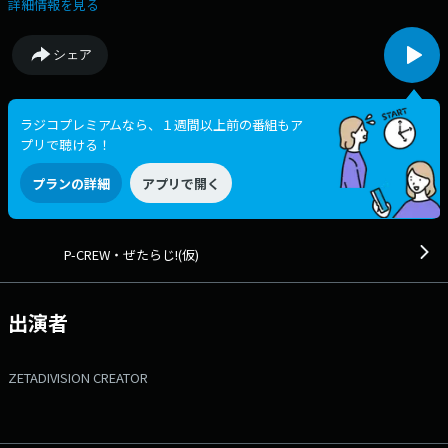
なる出演者（CREW）たちのそれぞれにプロデュース（Procedure）する
詳細情報を見る
プログラム（Program）が集結する深夜のカルチャーゾーン「P-
CREW（ピー・クルー）」 番組Webサイト：https://audee-
シェア
membership.jp/fanta/ メッセージフォーム：
https://www.tfm.co.jp/f/zetaradio/message Xハッシュタグは「#ぜ
たらじ」 Xアカウントは「@zetaradi」
ラジコプレミアムなら、１週間以上前の番組もア
プリで聴ける！
プランの詳細
アプリで開く
P-CREW・ぜたらじ!(仮)
出演者
ZETADIVISION CREATOR