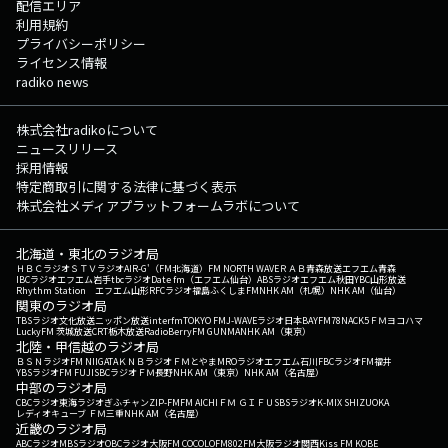
配信エリア
利用規約
プライバシーポリシー
ライセンス情報
radiko news
株式会社radikoについて
ニュースリリース
採用情報
特定商取引に関する法律に基づく表示
株式会社メディアプラットフォームラボについて
北海道・東北のラジオ局
ＨＢＣラジオ
ＳＴＶラジオ
AIR-G'（FM北海道）
FM NORTH WAVE
ＲＡＢ青森放送
エフエム青森
IBCラジオ
エフエム岩手
tbcラジオ
Date fm（エフエム仙台）
ABSラジオ
エフエム秋田
YBC山形放送
Rhythm Station エフエム山形
RFCラジオ福島
ふくしまFM
NHK AM（札幌）
NHK AM（仙台）
関東のラジオ局
TBSラジオ
文化放送
ニッポン放送
interfm
TOKYO FM
J-WAVE
ラジオ日本
BAYFM78
NACK5
ＦＭヨコハマ
LuckyFM 茨城放送
CRT栃木放送
RadioBerry
FM GUNMA
NHK AM（東京）
北陸・甲信越のラジオ局
ＢＳＮラジオ
FM NIIGATA
ＫＮＢラジオ
ＦＭとやま
MROラジオ
エフエム石川
FBCラジオ
FM福井
YBSラジオ
FM FUJI
SBCラジオ
ＦＭ長野
NHK AM（東京）
NHK AM（名古屋）
中部のラジオ局
CBCラジオ
東海ラジオ
ぎふチャン
ZIP-FM
FM AICHI
ＦＭ ＧＩＦＵ
SBSラジオ
K-MIX SHIZUOKA
レディオキューブ ＦＭ三重
NHK AM（名古屋）
近畿のラジオ局
ABCラジオ
MBSラジオ
OBCラジオ大阪
FM COCOLO
FM802
FM大阪
ラジオ関西
Kiss FM KOBE