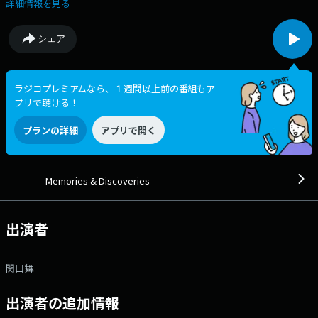
台】 ◇Monthly Guest 今月はYONA YONA WEEKENDERS のVo.&Gt.「磯
詳細情報を見る
野くん」さんが登場 ２回目となる今回は、先月リリースの新曲「パパ」
やご自身の育児についてお話を伺います ～～～ この番組では、第一線
シェア
で活躍するミュージシャン、クリエイターがプレイリストを担当。 それ
ぞれのリコメンド楽曲で素敵な音楽空間をプロデュースします。 懐か
しさを感じるナンバー、新たな出会いとなるようなナンバーなど、 幅広
い世代に、時代を超えた邦・洋楽の名曲をお届け！ 番組Webサイト：
ラジコプレミアムなら、１週間以上前の番組もア
https://jfn-pods.com/program/27337 メッセージフォーム：
プリで聴ける！
https://form.jfn.co.jp/memories/message
プランの詳細
アプリで開く
Memories & Discoveries
出演者
関口舞
出演者の追加情報