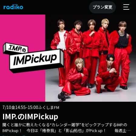
プラン変更
7/10
14:55-15:00
金
ふくしまFM
IMP.のIMPickup
聞くと誰かに教えたくなる“カレンダー雑学”をピックアップするIMP.の
IMPickup！ 今日は「椿泰我」と「影山拓也」がPick up！ 毎週土曜