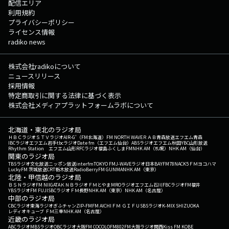
配信エリア
利用規約
プライバシーポリシー
ライセンス情報
radiko news
株式会社radikoについて
ニュースリリース
採用情報
特定商取引に関する法律に基づく表示
株式会社メディアプラットフォームラボについて
北海道・東北のラジオ局
ＨＢＣラジオ
ＳＴＶラジオ
AIR-G'（FM北海道）
FM NORTH WAVE
ＲＡＢ青森放送
エフエム青森
IBCラジオ
エフエム岩手
tbcラジオ
Date fm（エフエム仙台）
ABSラジオ
エフエム秋田
YBC山形放送
Rhythm Station エフエム山形
RFCラジオ福島
ふくしまFM
NHK AM（札幌）
NHK AM（仙台）
関東のラジオ局
TBSラジオ
文化放送
ニッポン放送
interfm
TOKYO FM
J-WAVE
ラジオ日本
BAYFM78
NACK5
ＦＭヨコハマ
LuckyFM 茨城放送
CRT栃木放送
RadioBerry
FM GUNMA
NHK AM（東京）
北陸・甲信越のラジオ局
ＢＳＮラジオ
FM NIIGATA
ＫＮＢラジオ
ＦＭとやま
MROラジオ
エフエム石川
FBCラジオ
FM福井
YBSラジオ
FM FUJI
SBCラジオ
ＦＭ長野
NHK AM（東京）
NHK AM（名古屋）
中部のラジオ局
CBCラジオ
東海ラジオ
ぎふチャン
ZIP-FM
FM AICHI
ＦＭ ＧＩＦＵ
SBSラジオ
K-MIX SHIZUOKA
レディオキューブ ＦＭ三重
NHK AM（名古屋）
近畿のラジオ局
ABCラジオ
MBSラジオ
OBCラジオ大阪
FM COCOLO
FM802
FM大阪
ラジオ関西
Kiss FM KOBE