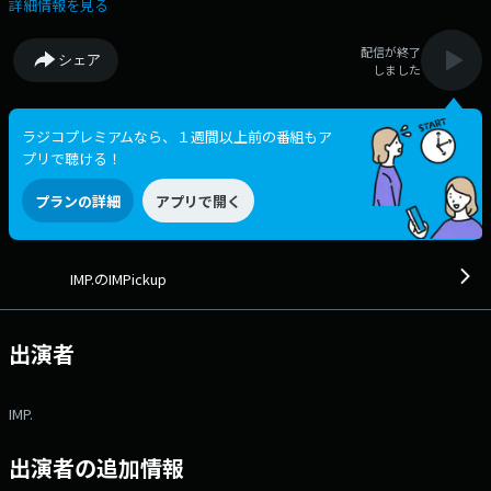
14:55には、TFM Podcastほか、 各種音声配信プラットフォームにてア
詳細情報を見る
フタートークを配信！ 番組へのメッセージは、ウェブサイトのメッセー
ジフォームから！ 番組Webサイト：
配信が終了
シェア
https://www.tfm.co.jp/podcast/imp メッセージフォーム：
しました
https://www.tfm.co.jp/f/imp/message Xハッシュタグは
「#IMPickup」 Xアカウントは「@7mpickup_tfm」
ラジコプレミアムなら、１週間以上前の番組もア
プリで聴ける！
プランの詳細
アプリで開く
IMP.のIMPickup
出演者
IMP.
出演者の追加情報